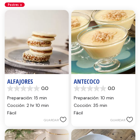
Postres
x
ALFAJORES
ANTECOCO
0.0
0.0
0.0
0.0
de
de
Preparación: 15 min
Preparación: 10 min
5
5
Cocción: 2 hr 10 min
Cocción: 35 min
estrellas.
estrellas.
Fácil
Fácil
GUARDAR
GUARDAR