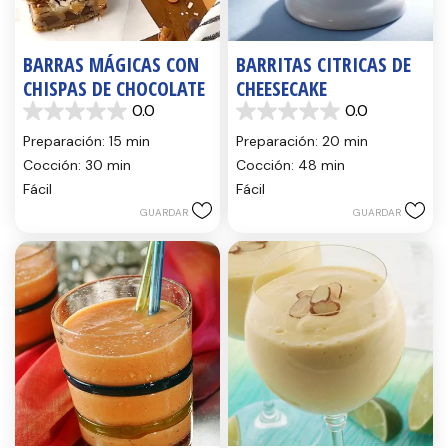
BARRAS MÁGICAS CON
BARRITAS CITRICAS DE
CHISPAS DE CHOCOLATE
CHEESECAKE
0.0
0.0
0.0
0.0
de
de
Preparación: 15 min
Preparación: 20 min
5
5
Cocción: 30 min
Cocción: 48 min
estrellas.
estrellas.
Fácil
Fácil
GUARDAR
GUARDAR