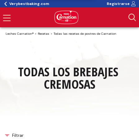
Verybestbaking.com
Registrarse
Leches Carnation®
Recetas
Todas las recetas de postres de Carnation
TODAS LOS BREBAJES 
CREMOSAS
Filtrar