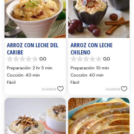
ARROZ CON LECHE DEL
ARROZ CON LECHE
CARIBE
CHILENO
0.0
0.0
0.0
0.0
de
de
Preparación: 2 hr 5 min
Preparación: 10 min
5
5
Cocción: 40 min
Cocción: 40 min
estrellas.
estrellas.
Fácil
Fácil
GUARDAR
GUARDAR