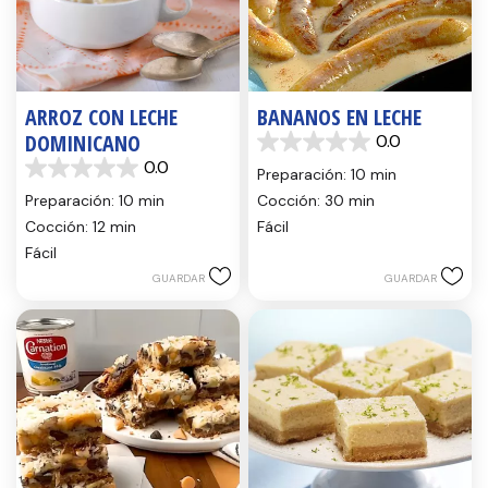
ARROZ CON LECHE
BANANOS EN LECHE
DOMINICANO
0.0
0.0
0.0
de
Preparación: 10 min
0.0
5
de
Preparación: 10 min
Cocción: 30 min
estrellas.
5
Cocción: 12 min
Fácil
estrellas.
Fácil
GUARDAR
GUARDAR