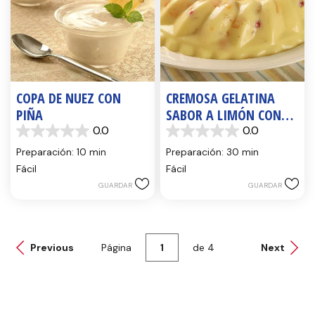
COPA DE NUEZ CON
CREMOSA GELATINA
PIÑA
SABOR A LIMÓN CON
FRUTAS DE LA FAMILIA
0.0
0.0
0.0
0.0
REYES
de
de
Preparación: 10 min
Preparación: 30 min
5
5
Fácil
Fácil
estrellas.
estrellas.
GUARDAR
GUARDAR
Previous
Página
de
4
Next