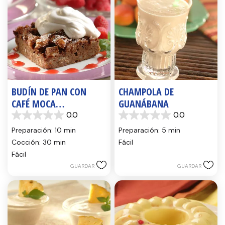
BUDÍN DE PAN CON
CHAMPOLA DE
CAFÉ MOCA
GUANÁBANA
(CAPIROTADA CON CAFÉ
0.0
0.0
0.0
0.0
MOCA)
de
de
Preparación: 10 min
Preparación: 5 min
5
5
Cocción: 30 min
Fácil
estrellas.
estrellas.
Fácil
GUARDAR
GUARDAR