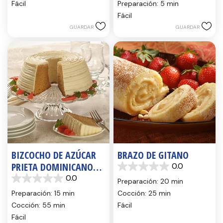
de
Fácil
Preparación: 5 min
estrellas.
5
Fácil
estrellas.
GUARDAR
GUARDAR
BIZCOCHO DE AZÚCAR
BRAZO DE GITANO
PRIETA DOMINICANO
0.0
0.0
CON COBERTURA
0.0
de
Preparación: 20 min
0.0
5
CARNATION
de
Preparación: 15 min
Cocción: 25 min
estrellas.
5
Cocción: 55 min
Fácil
estrellas.
Fácil