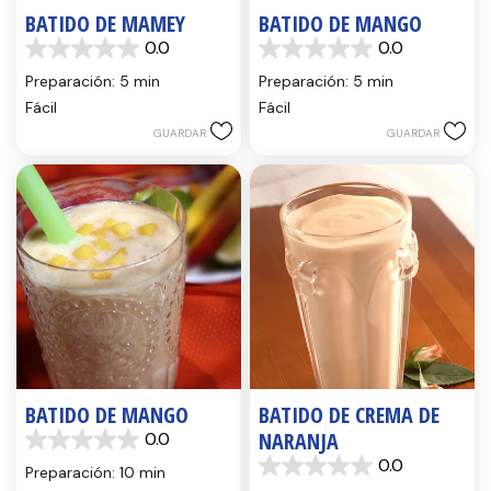
BATIDO DE MAMEY
BATIDO DE MANGO
0.0
0.0
0.0
0.0
de
de
Preparación: 5 min
Preparación: 5 min
5
5
Fácil
Fácil
estrellas.
estrellas.
GUARDAR
GUARDAR
BATIDO DE MANGO
BATIDO DE CREMA DE
NARANJA
0.0
0.0
0.0
de
Preparación: 10 min
0.0
5