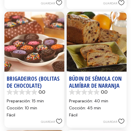
GUARDAR
GUARDAR
BRIGADEIROS (BOLITAS
BÚDIN DE SÉMOLA CON
DE CHOCOLATE)
ALMÍBAR DE NARANJA
0.0
0.0
0.0
0.0
de
de
Preparación: 15 min
Preparación: 40 min
5
5
Cocción: 10 min
Cocción: 45 min
estrellas.
estrellas.
Fácil
Fácil
GUARDAR
GUARDAR