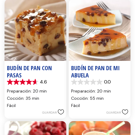
BUDÍN DE PAN CON
BUDÍN DE PAN DE MI
PASAS
ABUELA
4.6
0.0
4.6
0.0
de
de
Preparación: 20 min
Preparación: 20 min
5
5
Cocción: 35 min
Cocción: 55 min
estrellas.
estrellas.
Fácil
Fácil
14
reseñas
GUARDAR
GUARDAR