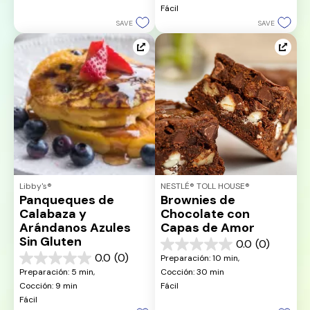
reseña
Fácil
estrellas.
SAVE
SAVE
Libby's®
NESTLÉ® TOLL HOUSE®
Panqueques de 
Brownies de 
Calabaza y 
Chocolate con 
Arándanos Azules 
Capas de Amor
Sin Gluten
0.0
(0)
0.0
0.0
(0)
Preparación: 10 min, 
de
0.0
Preparación: 5 min, 
Cocción: 30 min
5
de
Cocción: 9 min
Fácil
estrellas.
5
Fácil
estrellas.