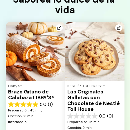
vida
Libby's®
NESTLÉ® TOLL HOUSE®
Brazo Gitano de 
Las Originales 
Calabaza LIBBY'S®
Galletas con 
Chocolate de Nestlé 
5.0
(1)
5.0
Toll House
Preparación: 45 min, 
de
0.0
(0)
Cocción: 13 min
5
0.0
Intermedio
Preparación: 15 min, 
estrellas.
de
1
Cocción: 9 min
5