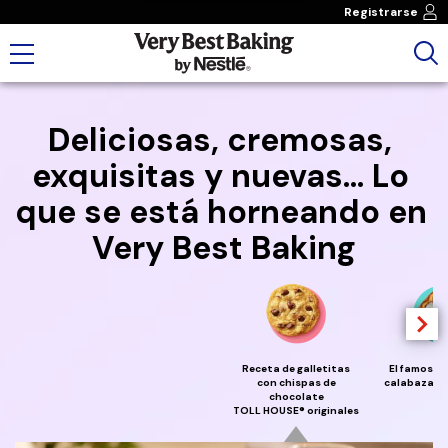
Registrarse
Deliciosas, cremosas, 
exquisitas y nuevas... Lo 
que se está horneando en 
Very Best Baking
Receta de galletitas
El famoso 
con chispas de
calabaza de
chocolate
TOLL HOUSE® originales