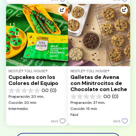
NESTLÉ® TOLL HOUSE®
NESTLÉ® TOLL HOUSE®
Cupcakes con los 
Galletas de Avena 
Colores del Equipo
con Minitrocitos de 
Chocolate con Leche
0.0
(0)
0.0
0.0
(0)
Preparación: 20 min, 
de
0.0
Cocción: 20 min
Preparación: 37 min, 
5
de
Intermedio
Cocción: 15 min
estrellas.
5
Fácil
estrellas.
SAVE
SAVE