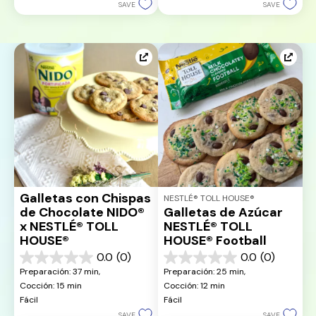
SAVE
SAVE
Galletas con Chispas 
NESTLÉ® TOLL HOUSE®
de Chocolate NIDO® 
Galletas de Azúcar 
x NESTLÉ® TOLL 
NESTLÉ® TOLL 
HOUSE®
HOUSE® Football
0.0
(0)
0.0
(0)
0.0
0.0
Preparación: 37 min, 
Preparación: 25 min, 
de
de
Cocción: 15 min
Cocción: 12 min
5
5
Fácil
Fácil
estrellas.
estrellas.
SAVE
SAVE