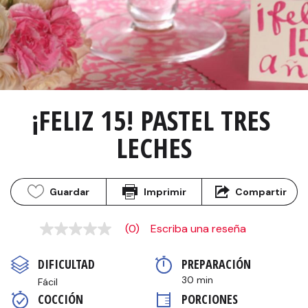
¡FELIZ 15! PASTEL TRES 
LECHES
Guardar
Imprimir
Compartir
(0)
Escriba una reseña
Sin
puntuación
Enlace
DIFICULTAD
PREPARACIÓN 
en
la
30 min
Fácil
misma
COCCIÓN 
PORCIONES
página.