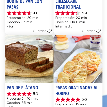
BUDÍN DE PAN CON 
CHEESECAKE 
PASAS
TRADICIONAL
4.6
4.4
4.6
4.4
Preparación: 20 min, 
Preparación: 20 min, 
de
de
Cocción: 35 min
Cocción: 1 hr 6 min
5
5
Fácil
Intermedio
estrellas.
estrellas.
Guardar
Guardar
14
8
reseñas
reseñas
PAN DE PLÁTANO
PAPAS GRATINADAS AL 
HORNO
5.0
5.0
Preparación: 10 min, 
5.0
de
5.0
Cocción: 55 min
Preparación: 15 min, 
5
de