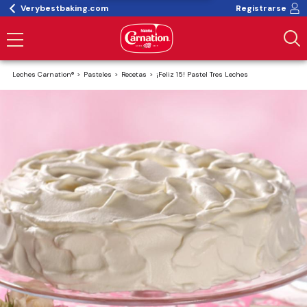
Verybestbaking.com
Registrarse
Leches Carnation®
Pasteles
Recetas
¡Feliz 15! Pastel Tres Leches