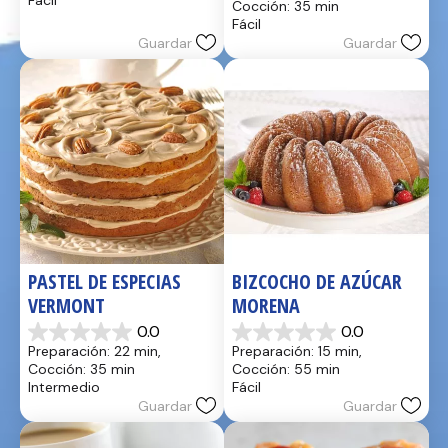
Fácil
Cocción: 35 min
estrellas.
5
Fácil
17
estrellas.
Guardar
Guardar
reseñas
2
reseñas
PASTEL DE ESPECIAS 
BIZCOCHO DE AZÚCAR 
VERMONT
MORENA
0.0
0.0
0.0
0.0
Preparación: 22 min, 
Preparación: 15 min, 
de
de
Cocción: 35 min
Cocción: 55 min
5
5
Intermedio
Fácil
estrellas.
estrellas.
Guardar
Guardar