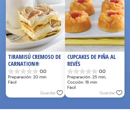
TIRAMISÚ CREMOSO DE 
CUPCAKES DE PIÑA AL 
CARNATION®
REVÉS
0.0
0.0
0.0
0.0
Preparación: 20 min
Preparación: 25 min, 
de
de
Fácil
Cocción: 18 min
5
5
Fácil
estrellas.
estrellas.
Guardar
Guardar