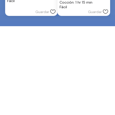
Fácil
Cocción: 1 hr 15 min
estrellas.
5
Fácil
estrellas.
Guardar
Guardar