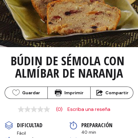
BÚDIN DE SÉMOLA CON 
ALMÍBAR DE NARANJA
Guardar
Imprimir
Compartir
(0)
Escriba una reseña
Sin
puntuación
Enlace
DIFICULTAD
PREPARACIÓN 
en
la
40 min
Fácil
misma