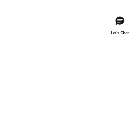
ACERCA DE NOSOTROS
CONTÁCTANOS
PREGUNTAS FRECUENTES
LIBBY'S
TOLL HOUSE