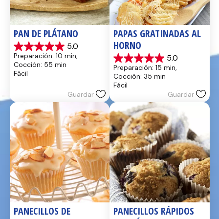
PAN DE PLÁTANO
PAPAS GRATINADAS AL 
HORNO
5.0
5.0
Preparación: 10 min, 
5.0
de
5.0
Cocción: 55 min
Preparación: 15 min, 
5
de
Fácil
Cocción: 35 min
estrellas.
5
Fácil
17
estrellas.
Guardar
Guardar
reseñas
2
reseñas
PANECILLOS DE 
PANECILLOS RÁPIDOS 