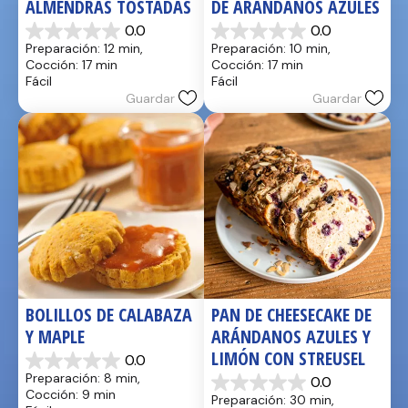
ALMENDRAS TOSTADAS
DE ARÁNDANOS AZULES
0.0
0.0
0.0
0.0
Preparación: 12 min, 
Preparación: 10 min, 
de
de
Cocción: 17 min
Cocción: 17 min
5
5
Fácil
Fácil
estrellas.
estrellas.
Guardar
Guardar
BOLILLOS DE CALABAZA 
PAN DE CHEESECAKE DE 
Y MAPLE
ARÁNDANOS AZULES Y 
LIMÓN CON STREUSEL
0.0
0.0
Preparación: 8 min, 
0.0
de
0.0
Cocción: 9 min
Preparación: 30 min, 
5
de