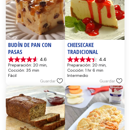
BUDÍN DE PAN CON 
CHEESECAKE 
PASAS
TRADICIONAL
4.6
4.4
4.6
4.4
Preparación: 20 min, 
Preparación: 20 min, 
de
de
Cocción: 35 min
Cocción: 1 hr 6 min
5
5
Fácil
Intermedio
estrellas.
estrellas.
Guardar
Guardar
13
8
reseñas
reseñas