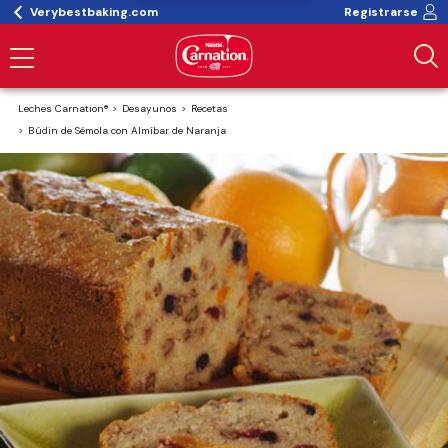
Verybestbaking.com
Registrarse
Leches Carnation®
Desayunos
Recetas
Búdin de Sémola con Almíbar de Naranja