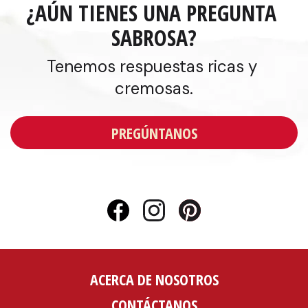
¿AÚN TIENES UNA PREGUNTA 
SABROSA?
Tenemos respuestas ricas y 
cremosas.
Opens
PREGÚNTANOS
in
a
new
window
ACERCA DE NOSOTROS
CONTÁCTANOS