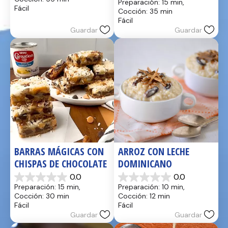
Preparación: 15 min, 
5
de
Fácil
Cocción: 35 min
estrellas.
5
Fácil
17
estrellas.
Guardar
Guardar
reseñas
2
reseñas
BARRAS MÁGICAS CON 
ARROZ CON LECHE 
CHISPAS DE CHOCOLATE
DOMINICANO
0.0
0.0
0.0
0.0
Preparación: 15 min, 
Preparación: 10 min, 
de
de
Cocción: 30 min
Cocción: 12 min
5
5
Fácil
Fácil
estrellas.
estrellas.
Guardar
Guardar