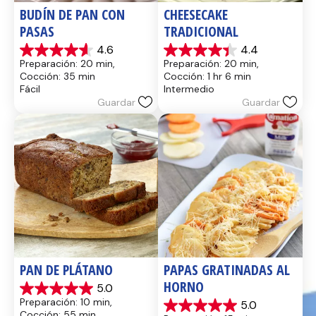
BUDÍN DE PAN CON 
CHEESECAKE 
PASAS
TRADICIONAL
4.6
4.4
4.6
4.4
Preparación: 20 min, 
Preparación: 20 min, 
de
de
Cocción: 35 min
Cocción: 1 hr 6 min
5
5
Fácil
Intermedio
estrellas.
estrellas.
Guardar
Guardar
13
8
reseñas
reseñas
PAN DE PLÁTANO
PAPAS GRATINADAS AL 
HORNO
5.0
5.0
Preparación: 10 min, 
5.0
de
5.0
Cocción: 55 min