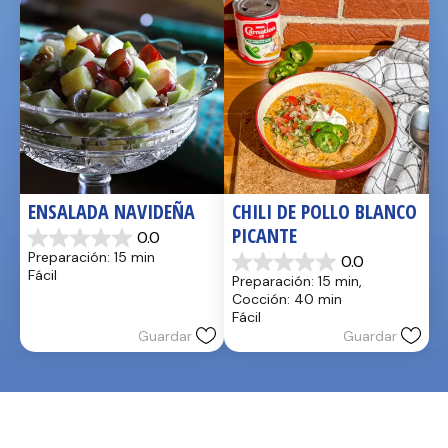
ENSALADA NAVIDEÑA
CHILI DE POLLO BLANCO 
PICANTE
0.0
0.0
Preparación: 15 min
0.0
de
0.0
Fácil
Preparación: 15 min, 
5
de
Cocción: 40 min
estrellas.
5
Fácil
estrellas.
Guardar
Guardar