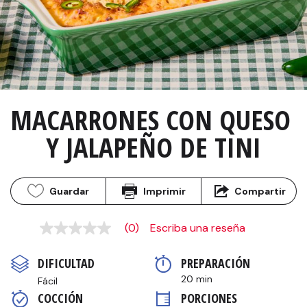
MACARRONES CON QUESO 
Y JALAPEÑO DE TINI
Guardar
Imprimir
Compartir
(0)
Escriba una reseña
Sin
puntuación
Enlace
DIFICULTAD
PREPARACIÓN 
en
la
20 min
Fácil
misma
COCCIÓN 
PORCIONES
página.