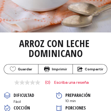
ARROZ CON LECHE 
DOMINICANO
Guardar
Imprimir
Compartir
(0)
Escriba una reseña
Sin
puntuación
Enlace
DIFICULTAD
PREPARACIÓN 
en
la
10 min
Fácil
misma
COCCIÓN 
PORCIONES
página.