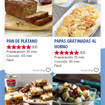
PAN DE PLÁTANO
PAPAS GRATINADAS AL 
HORNO
5.0
5.0
Preparación: 10 min, 
5.0
de
5.0
Cocción: 55 min
Preparación: 15 min, 
5
de
Fácil
Cocción: 35 min
estrellas.
5
Fácil
17
estrellas.
Guardar
Guardar
reseñas
2
reseñas