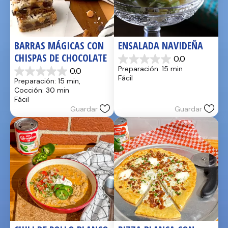
BARRAS MÁGICAS CON 
ENSALADA NAVIDEÑA
CHISPAS DE CHOCOLATE
0.0
0.0
Preparación: 15 min
0.0
de
0.0
Fácil
Preparación: 15 min, 
5
de
Cocción: 30 min
estrellas.
5
Fácil
estrellas.
Guardar
Guardar