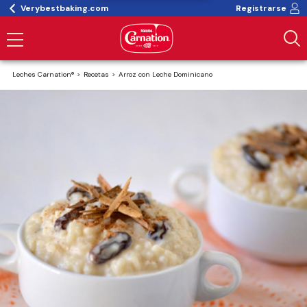
Verybestbaking.com
Registrarse
Leches Carnation®
Recetas
Arroz con Leche Dominicano