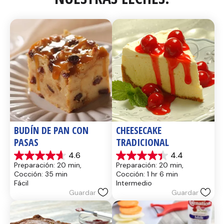
BUDÍN DE PAN CON 
CHEESECAKE 
PASAS
TRADICIONAL
4.6
4.4
4.6
4.4
Preparación: 20 min, 
Preparación: 20 min, 
de
de
Cocción: 35 min
Cocción: 1 hr 6 min
5
5
Fácil
Intermedio
estrellas.
estrellas.
Guardar
Guardar
14
8
reseñas
reseñas