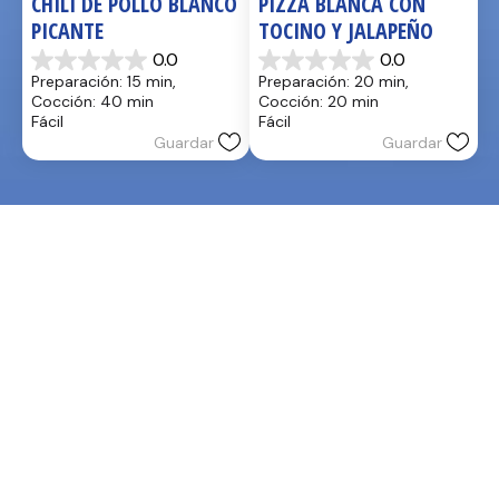
CHILI DE POLLO BLANCO 
PIZZA BLANCA CON 
PICANTE
TOCINO Y JALAPEÑO
0.0
0.0
0.0
0.0
Preparación: 15 min, 
Preparación: 20 min, 
de
de
Cocción: 40 min
Cocción: 20 min
5
5
Fácil
Fácil
estrellas.
estrellas.
Guardar
Guardar