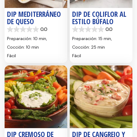
DIP MEDITERRÁNEO
DIP DE COLIFLOR AL
DE QUESO
ESTILO BÚFALO
0.0
0.0
0.0
0.0
de
de
Preparación: 10 min,
Preparación: 15 min,
5
5
Cocción: 10 min
Cocción: 25 min
estrellas.
estrellas.
Fácil
Fácil
DIP CREMOSO DE
DIP DE CANGREJO Y