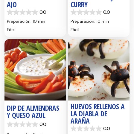
AJO
CURRY
0.0
0.0
0.0
0.0
de
de
Preparación: 10 min
Preparación: 10 min
5
5
Fácil
Fácil
estrellas.
estrellas.
HUEVOS RELLENOS A
DIP DE ALMENDRAS
LA DIABLA DE
Y QUESO AZUL
ARAÑA
0.0
0.0
0.0
0.0
de