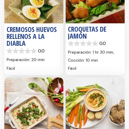
CROQUETAS DE
CREMOSOS HUEVOS
JAMÓN
RELLENOS A LA
DIABLA
0.0
0.0
0.0
de
Preparación: 1 hr 30 min,
0.0
5
de
Preparación: 20 min
Cocción: 10 min
estrellas.
5
Fácil
Fácil
estrellas.