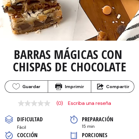
BARRAS MÁGICAS CON 
CHISPAS DE CHOCOLATE
Guardar
Imprimir
Compartir
(0)
Escriba una reseña
Sin
puntuación
Enlace
DIFICULTAD
PREPARACIÓN 
en
la
15 min
Fácil
misma
COCCIÓN 
PORCIONES
página.