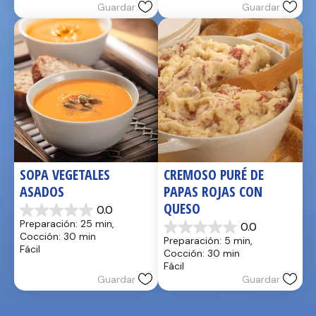
Guardar
Guardar
SOPA VEGETALES 
CREMOSO PURÉ DE 
ASADOS
PAPAS ROJAS CON 
QUESO
0.0
0.0
Preparación: 25 min, 
0.0
de
0.0
Cocción: 30 min
Preparación: 5 min, 
5
de
Fácil
Cocción: 30 min
estrellas.
5
Fácil
estrellas.
Guardar
Guardar