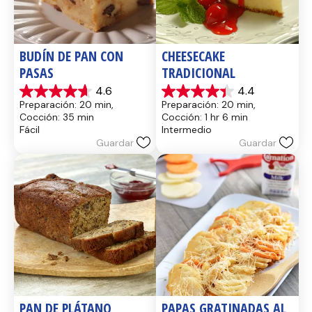
BUDÍN DE PAN CON 
CHEESECAKE 
PASAS
TRADICIONAL
4.6
4.4
4.6
4.4
Preparación: 20 min, 
Preparación: 20 min, 
de
de
Cocción: 35 min
Cocción: 1 hr 6 min
5
5
Fácil
Intermedio
estrellas.
estrellas.
Guardar
Guardar
14
8
reseñas
reseñas
PAN DE PLÁTANO
PAPAS GRATINADAS AL 