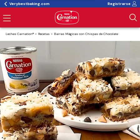
Verybestbaking.com
Registrarse
Leches Carnation®
Recetas
Barras Mágicas con Chispas de Chocolate