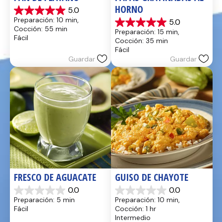
HORNO
5.0
5.0
Preparación: 10 min, 
5.0
de
5.0
Cocción: 55 min
Preparación: 15 min, 
5
de
Fácil
Cocción: 35 min
estrellas.
5
Fácil
17
estrellas.
Guardar
Guardar
reseñas
2
reseñas
FRESCO DE AGUACATE
GUISO DE CHAYOTE
0.0
0.0
0.0
0.0
Preparación: 5 min
Preparación: 10 min, 
de
de
Fácil
Cocción: 1 hr
5
5
Intermedio
estrellas.
estrellas.