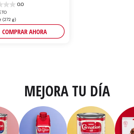
0.0
ETO
z (272 g)
s.
COMPRAR AHORA