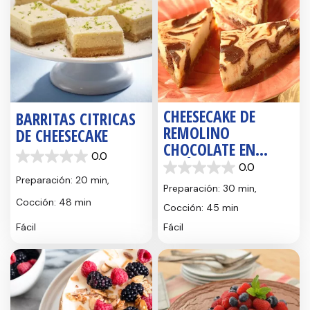
CHEESECAKE DE
BARRITAS CITRICAS
REMOLINO
DE CHEESECAKE
CHOCOLATE EN
0.0
TRIÁNGULOS
0.0
0.0
0.0
de
Preparación: 20 min,
de
5
Preparación: 30 min,
5
estrellas.
Cocción: 48 min
Cocción: 45 min
estrellas.
Fácil
Fácil