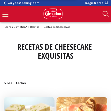
Verybestbaking.com
Registrarse
Leches Carnation®
Recetas
Recetas de Cheesecake
RECETAS DE CHEESECAKE 
EXQUISITAS
5 resultados