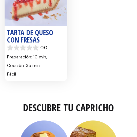
TARTA DE QUESO
CON FRESAS
0.0
0.0
de
Preparación: 10 min,
5
Cocción: 35 min
estrellas.
Fácil
DESCUBRE TU CAPRICHO