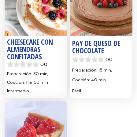
CHEESECAKE CON
PAY DE QUESO DE
ALMENDRAS
CHOCOLATE
CONFITADAS
0.0
0.0
0.0
0.0
de
Preparación: 15 min,
de
5
Preparación: 30 min,
5
estrellas.
Cocción: 40 min
Cocción: 1 hr 50 min
estrellas.
Intermedio
Fácil