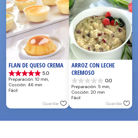
FLAN DE QUESO CREMA
ARROZ CON LECHE 
CREMOSO
5.0
5.0
Preparación: 10 min, 
0.0
de
0.0
Cocción: 46 min
Preparación: 5 min, 
5
de
Fácil
Cocción: 20 min
estrellas.
5
Fácil
2
estrellas.
Guardar
Guardar
reseñas