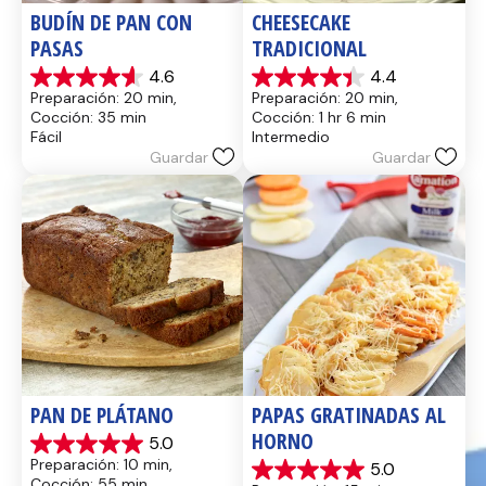
BUDÍN DE PAN CON 
CHEESECAKE 
PASAS
TRADICIONAL
4.6
4.4
4.6
4.4
Preparación: 20 min, 
Preparación: 20 min, 
de
de
Cocción: 35 min
Cocción: 1 hr 6 min
5
5
Fácil
Intermedio
estrellas.
estrellas.
Guardar
Guardar
13
8
reseñas
reseñas
PAN DE PLÁTANO
PAPAS GRATINADAS AL 
HORNO
5.0
5.0
Preparación: 10 min, 
5.0
de
5.0
Cocción: 55 min