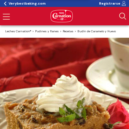
Verybestbaking.com
Registrarse
Leches Carnation®
Pudines y flanes
Recetas
Budín de Caramelo y Huevo