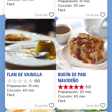
Preparación: 15 min, 
5
de
Fácil
Cocción: 35 min
estrellas.
5
Fácil
17
estrellas.
Guardar
Guardar
reseñas
2
reseñas
FLAN DE VAINILLA
BUDÍN DE PAN 
NAVIDEÑO
0.0
0.0
Preparación: 15 min, 
5.0
de
5.0
Cocción: 45 min
Preparación: 20 min, 
5
de
Fácil
Cocción: 45 min
estrellas.
5
Fácil
estrellas.
Guardar
Guardar
1
reseña