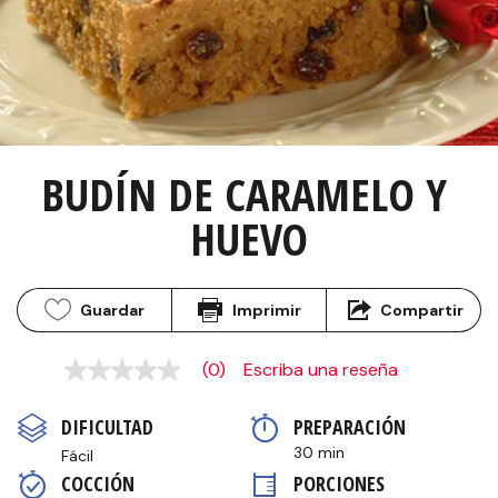
BUDÍN DE CARAMELO Y 
HUEVO
Guardar
Imprimir
Compartir
(0)
Escriba una reseña
Sin
puntuación
Enlace
DIFICULTAD
PREPARACIÓN 
en
la
30 min
Fácil
misma
COCCIÓN 
PORCIONES
página.