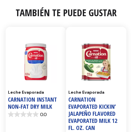
TAMBIÉN TE PUEDE GUSTAR
Leche Evaporada
Leche Evaporada
CARNATION INSTANT
CARNATION
NON-FAT DRY MILK
EVAPORATED KICKIN’
JALAPEÑO FLAVORED
0.0
0.0
EVAPORATED MILK 12
de
5
FL. OZ. CAN
estrellas.