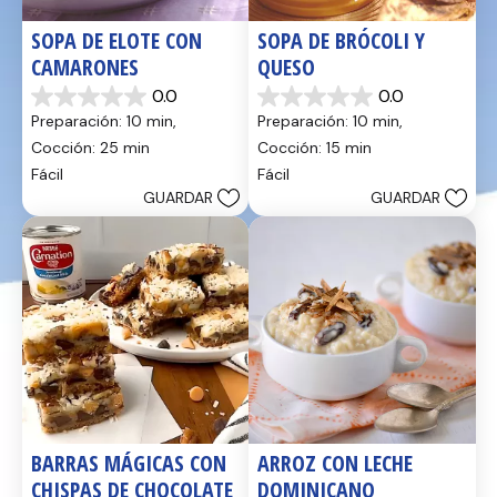
SOPA DE ELOTE CON 
SOPA DE BRÓCOLI Y 
CAMARONES
QUESO
0.0
0.0
0.0
0.0
Preparación: 10 min, 
Preparación: 10 min, 
de
de
5
5
Cocción: 25 min
Cocción: 15 min
estrellas.
estrellas.
Fácil
Fácil
GUARDAR
GUARDAR
BARRAS MÁGICAS CON 
ARROZ CON LECHE 
CHISPAS DE CHOCOLATE
DOMINICANO