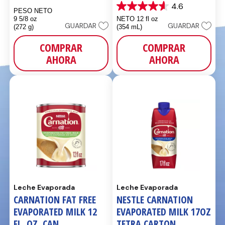
4.6
4.6
PESO NETO
de
9 5/8 oz
NETO 12 fl oz
GUARDAR
GUARDAR
5
(272 g)
(354 mL)
estrellas.
410
COMPRAR
COMPRAR
reseñas
AHORA
AHORA
Leche Evaporada
Leche Evaporada
CARNATION FAT FREE
NESTLE CARNATION
EVAPORATED MILK 12
EVAPORATED MILK 17OZ
FL. OZ. CAN
TETRA CARTON