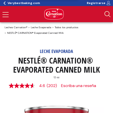
Verybestbaking.com
Registrarse
Leches Carnation®
Leche Evaporada
Todos los productos
NESTLÉ® CARNATION® Evaporated Canned Milk
LECHE EVAPORADA
NESTLÉ® CARNATION® 
EVAPORATED CANNED MILK
12 oz
4.6
(202)
Escriba una reseña
4.6
de
5
estrellas,
valor
medio
de