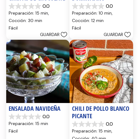
0.0
0.0
0.0
0.0
Preparación: 15 min, 
Preparación: 10 min, 
de
de
5
5
Cocción: 30 min
Cocción: 12 min
estrellas.
estrellas.
Fácil
Fácil
GUARDAR
GUARDAR
ENSALADA NAVIDEÑA
CHILI DE POLLO BLANCO 
PICANTE
0.0
0.0
Preparación: 15 min
0.0
de
0.0
5
Fácil
Preparación: 15 min, 
de
estrellas.
5
Cocción: 40 min