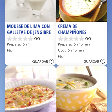
MOUSSE DE LIMA CON 
CREMA DE 
GALLETAS DE JENGIBRE
CHAMPIÑONES
0.0
0.0
0.0
0.0
Preparación: 1 hr
Preparación: 15 min, 
de
de
5
5
Fácil
Cocción: 15 min
estrellas.
estrellas.
Fácil
GUARDAR
GUARDAR