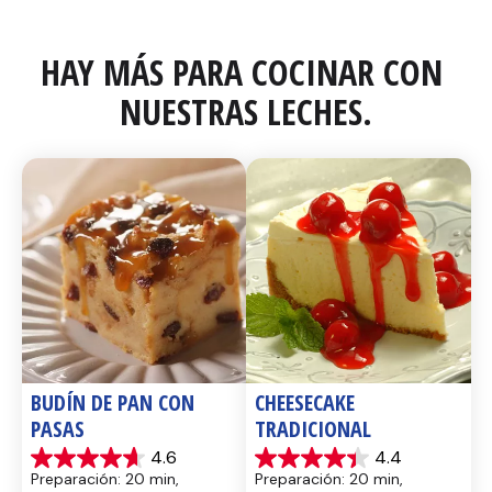
HAY MÁS PARA COCINAR CON 
NUESTRAS LECHES.
BUDÍN DE PAN CON 
CHEESECAKE 
PASAS
TRADICIONAL
4.6
4.4
4.6
4.4
Preparación: 20 min, 
Preparación: 20 min, 
de
de