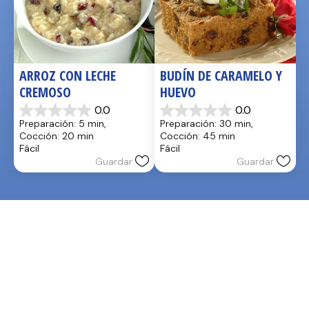
ARROZ CON LECHE 
BUDÍN DE CARAMELO Y 
CREMOSO
HUEVO
0.0
0.0
0.0
0.0
Preparación: 5 min, 
Preparación: 30 min, 
de
de
Cocción: 20 min
Cocción: 45 min
5
5
Fácil
Fácil
estrellas.
estrellas.
Guardar
Guardar