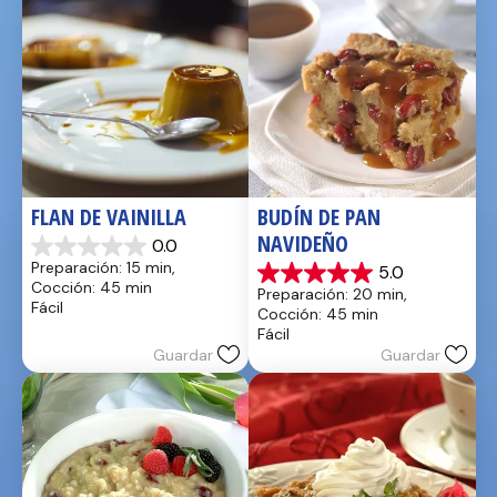
FLAN DE VAINILLA
BUDÍN DE PAN 
NAVIDEÑO
0.0
0.0
Preparación: 15 min, 
5.0
de
5.0
Cocción: 45 min
Preparación: 20 min, 
5
de
Fácil
Cocción: 45 min
estrellas.
5
Fácil
estrellas.
Guardar
Guardar
1
reseña