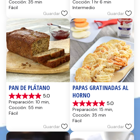
Cocción: 35 min
Cocción: 1 hr 6 min
5
5
Fácil
Intermedio
estrellas.
estrellas.
Guardar
Guardar
14
8
reseñas
reseñas
PAN DE PLÁTANO
PAPAS GRATINADAS AL 
HORNO
5.0
5.0
Preparación: 10 min, 
5.0
de
5.0
Cocción: 55 min
Preparación: 15 min, 
5
de
Fácil
Cocción: 35 min
estrellas.
5
Fácil
17
estrellas.
Guardar
Guardar
reseñas
2
reseñas