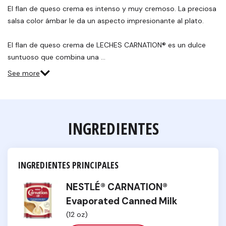
Reviews.
El flan de queso crema es intenso y muy cremoso. La preciosa
Enlace
salsa color ámbar le da un aspecto impresionante al plato.
en
la
misma
El flan de queso crema de LECHES CARNATION® es un dulce
página.
suntuoso que combina una …
See more
INGREDIENTES
INGREDIENTES PRINCIPALES
NESTLÉ® CARNATION®
Evaporated Canned Milk
(12 oz)