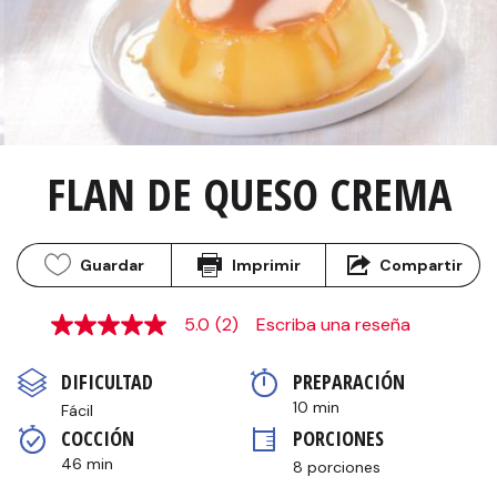
FLAN DE QUESO CREMA
Guardar
Imprimir
Compartir
5.0
(2)
Escriba una reseña
5.0
de
5
DIFICULTAD
PREPARACIÓN 
estrellas,
valor
10 min
Fácil
medio
COCCIÓN 
PORCIONES
de
valoración.
46 min
8 porciones
Read
2