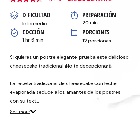
4.4
de
5
DIFICULTAD
PREPARACIÓN 
estrellas,
valor
20 min
Intermedio
medio
COCCIÓN 
PORCIONES
de
valoración.
1 hr 6 min
12 porciones
Read
8
Reviews.
Enlace
Si quieres un postre elegante, prueba este delicioso
en
cheesecake tradicional. ¡No te decepcionará!
la
misma
página.
La receta tradicional de cheesecake con leche
evaporada seduce a los amantes de los postres
con su text…
See more