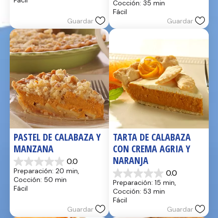
Fácil
Cocción: 35 min
estrellas.
5
Fácil
17
estrellas.
Guardar
Guardar
reseñas
2
reseñas
PASTEL DE CALABAZA Y 
TARTA DE CALABAZA 
MANZANA
CON CREMA AGRIA Y 
NARANJA
0.0
0.0
Preparación: 20 min, 
0.0
de
0.0
Cocción: 50 min
Preparación: 15 min, 
5
de
Fácil
Cocción: 53 min
estrellas.
5
Fácil
estrellas.
Guardar
Guardar