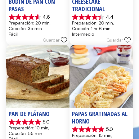
BUDÍN DE PAN CON 
CHEESECAKE 
PASAS
TRADICIONAL
4.6
4.4
4.6
4.4
Preparación: 20 min, 
Preparación: 20 min, 
de
de
Cocción: 35 min
Cocción: 1 hr 6 min
5
5
Fácil
Intermedio
estrellas.
estrellas.
Guardar
Guardar
13
8
reseñas
reseñas
PAN DE PLÁTANO
PAPAS GRATINADAS AL 
HORNO
5.0
5.0
Preparación: 10 min, 
5.0
de
5.0
Cocción: 55 min
Preparación: 15 min, 
5
de