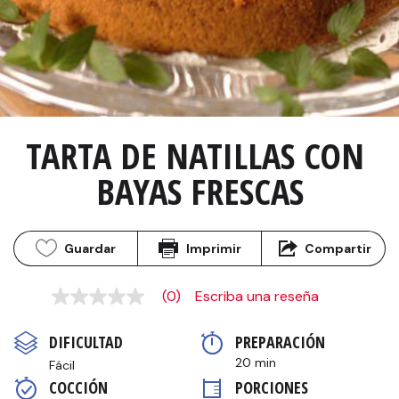
TARTA DE NATILLAS CON 
BAYAS FRESCAS
Guardar
Imprimir
Compartir
(0)
Escriba una reseña
Sin
puntuación
Enlace
DIFICULTAD
PREPARACIÓN 
en
la
20 min
Fácil
misma
COCCIÓN 
PORCIONES
página.