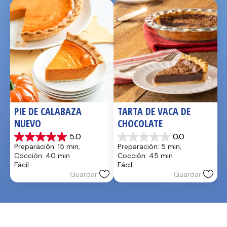
PIE DE CALABAZA 
TARTA DE VACA DE 
NUEVO
CHOCOLATE
5.0
0.0
5.0
0.0
Preparación: 15 min, 
Preparación: 5 min, 
de
de
Cocción: 40 min
Cocción: 45 min
5
5
Fácil
Fácil
estrellas.
estrellas.
Guardar
Guardar
1
reseña