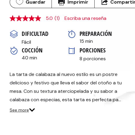
Guardar
Imprimir
Comparti
5.0
(1)
Escriba una reseña
5.0
de
5
DIFICULTAD
PREPARACIÓN 
estrellas,
valor
15 min
Fácil
medio
COCCIÓN 
PORCIONES
de
valoración.
40 min
8 porciones
Read
a
Review.
Enlace
La tarta de calabaza al nuevo estilo es un postre
en
delicioso y festivo que lleva el sabor del otoño a tu
la
misma
mesa. Con su textura aterciopelada y su sabor a
página.
calabaza con especias, esta tarta es perfecta pa…
See more