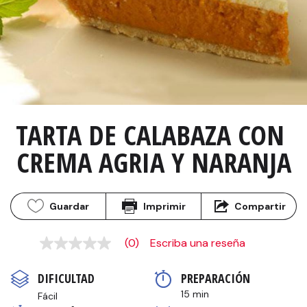
TARTA DE CALABAZA CON 
CREMA AGRIA Y NARANJA
Guardar
Imprimir
Compartir
(0)
Escriba una reseña
Sin
puntuación
Enlace
DIFICULTAD
PREPARACIÓN 
en
la
15 min
Fácil
misma