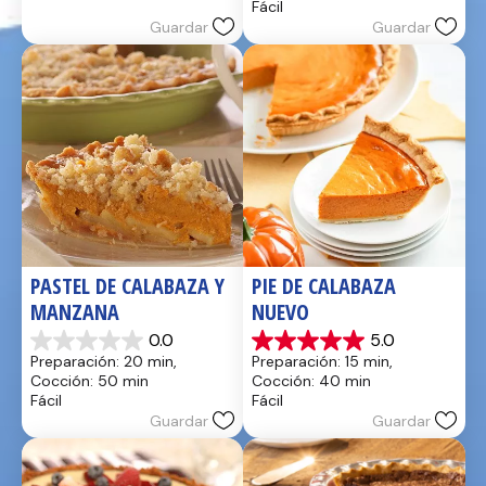
Fácil
17
estrellas.
Guardar
Guardar
reseñas
2
reseñas
PASTEL DE CALABAZA Y 
PIE DE CALABAZA 
MANZANA
NUEVO
0.0
5.0
0.0
5.0
Preparación: 20 min, 
Preparación: 15 min, 
de
de
Cocción: 50 min
Cocción: 40 min
5
5
Fácil
Fácil
estrellas.
estrellas.
Guardar
Guardar
1
reseña