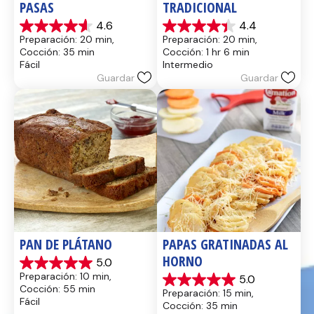
PASAS
TRADICIONAL
4.6
4.4
4.6
4.4
Preparación: 20 min, 
Preparación: 20 min, 
de
de
Cocción: 35 min
Cocción: 1 hr 6 min
5
5
Fácil
Intermedio
estrellas.
estrellas.
Guardar
Guardar
13
8
reseñas
reseñas
PAN DE PLÁTANO
PAPAS GRATINADAS AL 
HORNO
5.0
5.0
Preparación: 10 min, 
5.0
de
5.0
Cocción: 55 min
Preparación: 15 min, 
5
de
Fácil
Cocción: 35 min
estrellas.
5