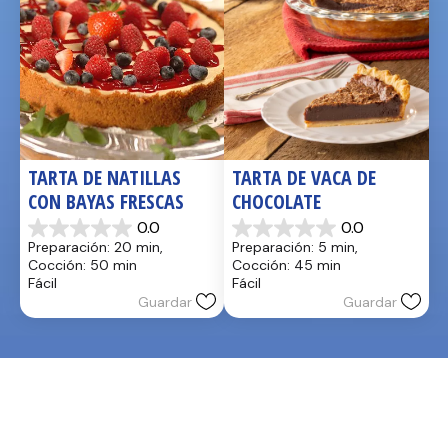
TARTA DE NATILLAS 
TARTA DE VACA DE 
CON BAYAS FRESCAS
CHOCOLATE
0.0
0.0
0.0
0.0
Preparación: 20 min, 
Preparación: 5 min, 
de
de
Cocción: 50 min
Cocción: 45 min
5
5
Fácil
Fácil
estrellas.
estrellas.
Guardar
Guardar