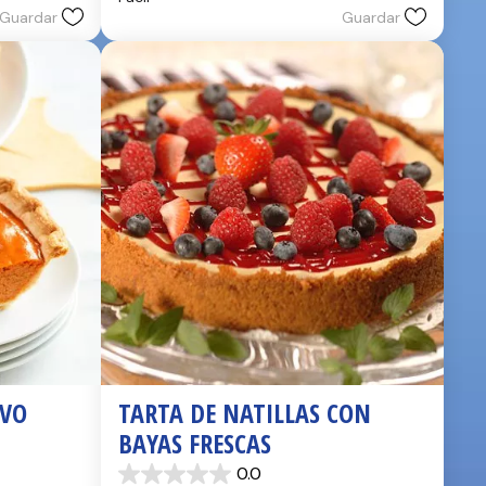
estrellas.
Guardar
Guardar
2
reseñas
EVO
TARTA DE NATILLAS CON 
BAYAS FRESCAS
0.0
0.0