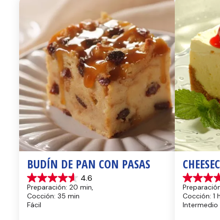
BUDÍN DE PAN CON PASAS
CHEESE
4.6
4.6
4.4
Preparación: 20 min, 
Preparación
de
de
Cocción: 35 min
Cocción: 1 
5
5
Fácil
Intermedio
estrellas.
estrellas.
13
8