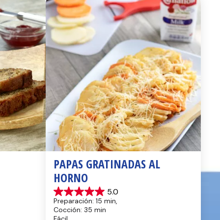
PAPAS GRATINADAS AL 
HORNO
5.0
5.0
Preparación: 15 min, 
de
Cocción: 35 min
5
Fácil