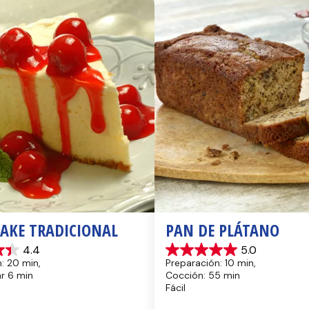
CAKE TRADICIONAL
PAN DE PLÁTANO
4.4
5.0
5.0
: 20 min, 
Preparación: 10 min, 
de
hr 6 min
Cocción: 55 min
5
Fácil
estrellas.
17