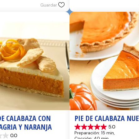
reseñas
Guardar
E CALABAZA CON 
PIE DE CALABAZA NU
AGRIA Y NARANJA
5.0
5.0
Preparación: 15 min, 
0.0
de
Cocción: 40 min