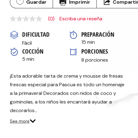
Guardar
Imprimir
Comparti
(0)
Escriba una reseña
Sin
puntuación
Enlace
DIFICULTAD
PREPARACIÓN 
en
la
15 min
Fácil
misma
COCCIÓN 
PORCIONES
página.
5 min
8 porciones
¡Esta adorable tarta de crema y mousse de fresas
frescas especial para Pascua es todo un homenaje
a la primavera! Decorados con nidos de coco y
gominolas, a los niños les encantará ayudar a
decorarlos…
See more