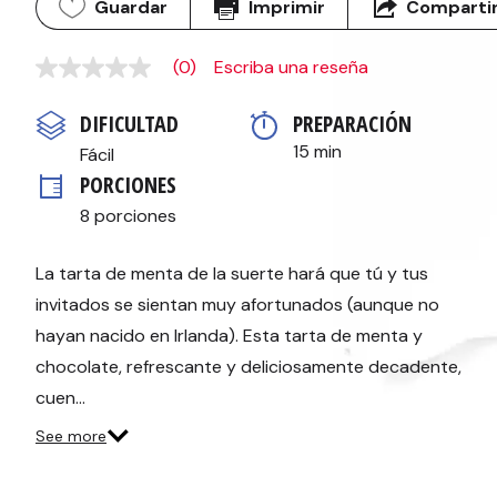
Guardar
Imprimir
Comparti
(0)
Escriba una reseña
Sin
puntuación
Enlace
DIFICULTAD
PREPARACIÓN 
en
la
15 min
Fácil
misma
PORCIONES
página.
8 porciones
La tarta de menta de la suerte hará que tú y tus
invitados se sientan muy afortunados (aunque no
hayan nacido en Irlanda). Esta tarta de menta y
chocolate, refrescante y deliciosamente decadente,
cuen…
See more