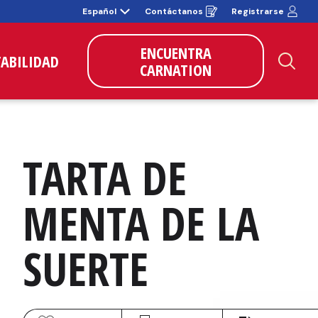
Español
Contáctanos
Registrarse
Opens
in
a
new
ENCUENTRA
window
TABILIDAD
CARNATION
Bus
TARTA DE 
MENTA DE LA 
SUERTE