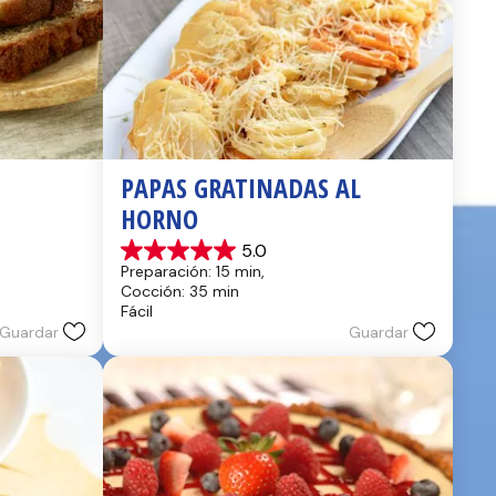
PAPAS GRATINADAS AL 
HORNO
5.0
5.0
Preparación: 15 min, 
de
Cocción: 35 min
5
Fácil
estrellas.
Guardar
Guardar
2
reseñas