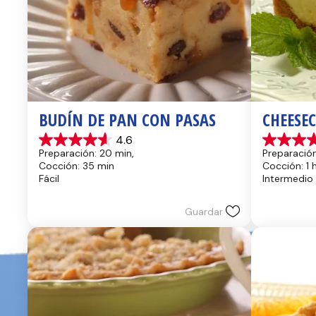
BUDÍN DE PAN CON PASAS
CHEESE
4.6
4.6
4.4
Preparación: 20 min, 
Preparación
de
de
Cocción: 35 min
Cocción: 1 
5
5
Fácil
Intermedio
estrellas.
estrellas.
13
8
reseñas
reseñas
Guardar