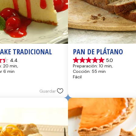
CAKE TRADICIONAL
PAN DE PLÁTANO
4.4
5.0
5.0
: 20 min, 
Preparación: 10 min, 
de
hr 6 min
Cocción: 55 min
5
Fácil
estrellas.
17
reseñas
Guardar