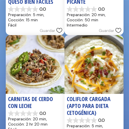
QUESO BIEN FÁCILES
PICANTE
0.0
0.0
0.0
0.0
Preparación: 5 min, 
Preparación: 20 min, 
de
de
Cocción: 15 min
Cocción: 50 min
5
5
Fácil
Intermedio
estrellas.
estrellas.
Guardar
Guardar
CARNITAS DE CERDO 
COLIFLOR CARGADA 
CON LECHE
(APTO PARA DIETA 
CETOGÉNICA)
0.0
0.0
Preparación: 20 min, 
0.0
de
0.0
Cocción: 2 hr 20 min
Preparación: 5 min, 
5
de