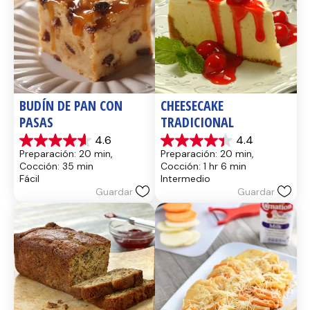
BUDÍN DE PAN CON 
CHEESECAKE 
PASAS
TRADICIONAL
4.6
4.4
4.6
4.4
Preparación: 20 min, 
Preparación: 20 min, 
de
de
Cocción: 35 min
Cocción: 1 hr 6 min
5
5
Fácil
Intermedio
estrellas.
estrellas.
Guardar
Guardar
13
8
reseñas
reseñas