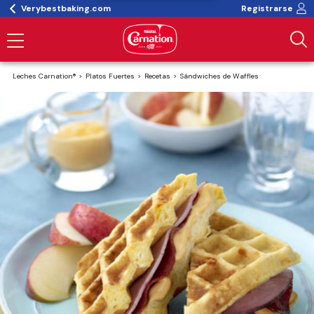
Verybestbaking.com
Registrarse
Leches Carnation®
Platos Fuertes
Recetas
Sándwiches de Waffles