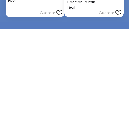
Fácil
Cocción: 5 min
estrellas.
5
Fácil
estrellas.
Guardar
Guardar