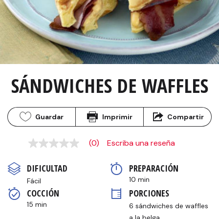
SÁNDWICHES DE WAFFLES
Guardar
Imprimir
Compartir
(0)
Escriba una reseña
Sin
puntuación
Enlace
DIFICULTAD
PREPARACIÓN 
en
la
10 min
Fácil
misma
COCCIÓN 
PORCIONES
página.
15 min
6 sándwiches de waffles 
a la belga