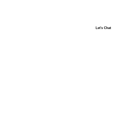
ACERCA DE NOSOTROS
CONTÁCTANOS
PREGUNTAS FRECUENTES
LIBBY'S
TOLL HOUSE