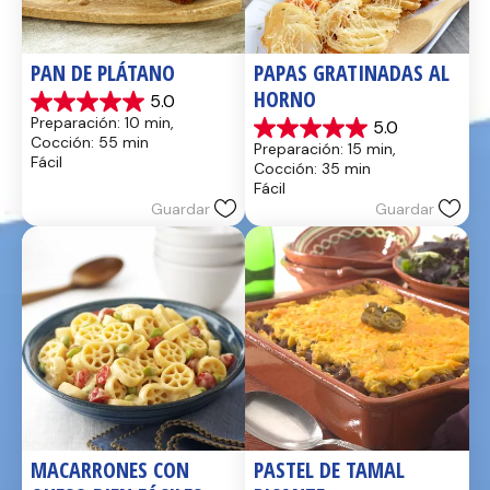
PAN DE PLÁTANO
PAPAS GRATINADAS AL 
HORNO
5.0
5.0
Preparación: 10 min, 
5.0
de
5.0
Cocción: 55 min
Preparación: 15 min, 
5
de
Fácil
Cocción: 35 min
estrellas.
5
Fácil
17
estrellas.
Guardar
Guardar
reseñas
2
reseñas
MACARRONES CON 
PASTEL DE TAMAL 