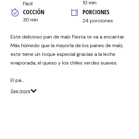
valor
10 min
Fácil
medio
COCCIÓN 
PORCIONES
de
valoración.
30 min
24 porciones
Read
2
Reviews.
Enlace
Este delicioso pan de maíz Fiesta te va a encantar.
en
Más húmedo que la mayoría de los panes de maíz,
la
misma
este tiene un toque especial gracias a la leche
página.
evaporada, el queso y los chiles verdes suaves.
El pa…
See more