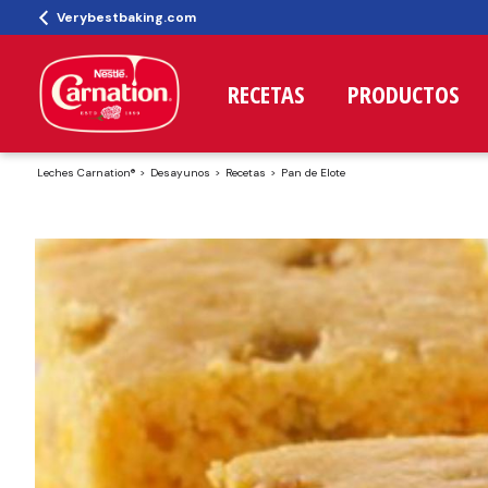
Verybestbaking.com
RECETAS
PRODUCTOS
Leches Carnation®
Desayunos
Recetas
Pan de Elote