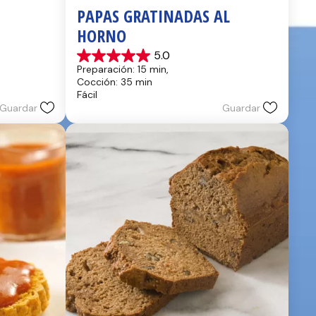
PAPAS GRATINADAS AL 
HORNO
5.0
5.0
Preparación: 15 min, 
de
Cocción: 35 min
5
Fácil
estrellas.
Guardar
Guardar
2
reseñas