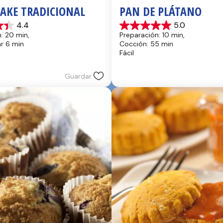
CAKE TRADICIONAL
PAN DE PLÁTANO
4.4
5.0
5.0
: 20 min, 
Preparación: 10 min, 
de
hr 6 min
Cocción: 55 min
5
Fácil
estrellas.
17
reseñas
Guardar