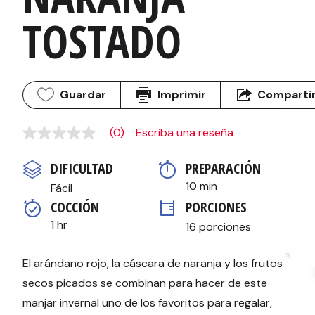
TOSTADO
Guardar
Imprimir
Comparti
(0)
Escriba una reseña
Sin
puntuación
Enlace
DIFICULTAD
PREPARACIÓN 
en
la
10 min
Fácil
misma
COCCIÓN 
PORCIONES
página.
1 hr
16 porciones
El arándano rojo, la cáscara de naranja y los frutos
secos picados se combinan para hacer de este
manjar invernal uno de los favoritos para regalar,