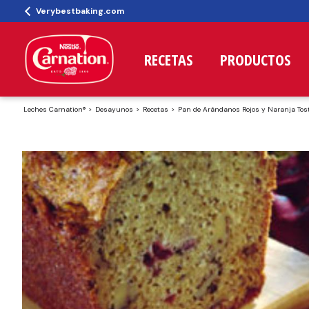
Verybestbaking.com
RECETAS
PRODUCTOS
Leches Carnation®
Desayunos
Recetas
Pan de Arándanos Rojos y Naranja Tos