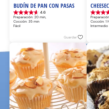
BUDÍN DE PAN CON PASAS
CHEESE
4.6
4.6
4.4
Preparación: 20 min, 
Preparación
de
de
Cocción: 35 min
Cocción: 1 
5
5
Fácil
Intermedio
estrellas.
estrellas.
14
8
reseñas
reseñas
Guardar