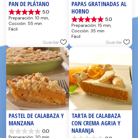
PAN DE PLÁTANO
PAPAS GRATINADAS AL 
HORNO
5.0
5.0
Preparación: 10 min, 
5.0
de
5.0
Cocción: 55 min
Preparación: 15 min, 
5
de
Fácil
Cocción: 35 min
estrellas.
5
Fácil
17
estrellas.
Guardar
Guardar
reseñas
2
reseñas
PASTEL DE CALABAZA Y 
TARTA DE CALABAZA 
MANZANA
CON CREMA AGRIA Y 
NARANJA
0.0
0.0
Preparación: 20 min, 