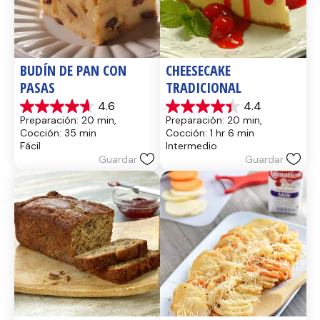
BUDÍN DE PAN CON 
CHEESECAKE 
PASAS
TRADICIONAL
4.6
4.4
4.6
4.4
Preparación: 20 min, 
Preparación: 20 min, 
de
de
Cocción: 35 min
Cocción: 1 hr 6 min
5
5
Fácil
Intermedio
estrellas.
estrellas.
Guardar
Guardar
14
8
reseñas
reseñas