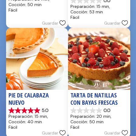
0.0
de
0.0
Cocción: 50 min
Preparación: 15 min, 
5
de
Fácil
Cocción: 53 min
estrellas.
5
Fácil
estrellas.
Guardar
Guardar
PIE DE CALABAZA 
TARTA DE NATILLAS 
NUEVO
CON BAYAS FRESCAS
5.0
0.0
5.0
0.0
Preparación: 15 min, 
Preparación: 20 min, 
de
de
Cocción: 40 min
Cocción: 50 min
5
5
Fácil
Fácil
estrellas.
estrellas.
Guardar
Guardar
1