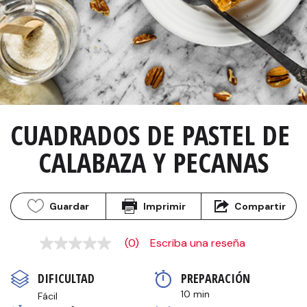
CUADRADOS DE PASTEL DE 
CALABAZA Y PECANAS
Guardar
Imprimir
Compartir
(0)
Escriba una reseña
Sin
puntuación
Enlace
DIFICULTAD
PREPARACIÓN 
en
la
10 min
Fácil
misma