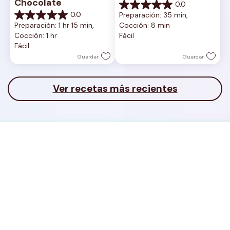
Chocolate
0.0
0.0
0.0
Preparación: 35 min, 
de
0.0
Preparación: 1 hr 15 min, 
Cocción: 8 min
5
de
Cocción: 1 hr
Fácil
estrellas.
5
Fácil
estrellas.
Guardar
Guardar
Ver recetas más recientes