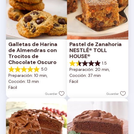
Galletas de Harina 
Pastel de Zanahoria 
de Almendras con 
NESTLÉ® TOLL 
Trocitos de 
HOUSE®
Chocolate Oscuro
1.5
1.5
5.0
Preparación: 20 min, 
de
5.0
Preparación: 10 min, 
Cocción: 37 min
5
de
Cocción: 13 min
Fácil
estrellas.
5
Fácil
2
estrellas.
reseñas
1
Guardar
Guardar
reseña