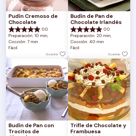
Pudín Cremoso de 
Budín de Pan de 
Chocolate
Chocolate Irlandés
0.0
0.0
0.0
0.0
Preparación: 10 min, 
Preparación: 20 min, 
de
de
Cocción: 7 min
Cocción: 40 min
5
5
Fácil
Fácil
estrellas.
estrellas.
Guardar
Guardar
Budín de Pan con 
Trifle de Chocolate y 
Trocitos de 
Frambuesa