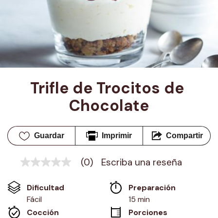
Trifle de Trocitos de 
Chocolate
Guardar
Imprimir
Compartir
(0)
Escriba una reseña
Sin
puntuación
Enlace
Dificultad
Preparación 
en
la
Fácil
15 min
misma
Cocción 
Porciones
página.