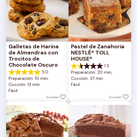
Galletas de Harina 
Pastel de Zanahoria 
de Almendras con 
NESTLÉ® TOLL 
Trocitos de 
HOUSE®
Chocolate Oscuro
1.5
1.5
5.0
Preparación: 20 min, 
de
5.0
Preparación: 10 min, 
Cocción: 37 min
5
de
Cocción: 13 min
Fácil
estrellas.
5
Fácil
2
estrellas.
reseñas
1
Guardar
Guardar
reseña