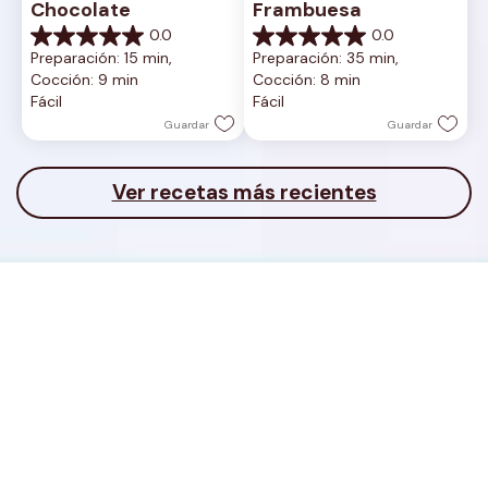
Chocolate
Frambuesa
0.0
0.0
0.0
0.0
Preparación: 15 min, 
Preparación: 35 min, 
de
de
Cocción: 9 min
Cocción: 8 min
5
5
Fácil
Fácil
estrellas.
estrellas.
Guardar
Guardar
Ver recetas más recientes