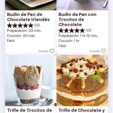
Budín de Pan de 
Budín de Pan con 
Chocolate Irlandés
Trocitos de 
Chocolate
0.0
0.0
0.0
Preparación: 20 min, 
de
0.0
Cocción: 40 min
Preparación: 1 hr 15 min, 
5
de
Fácil
Cocción: 1 hr
estrellas.
5
Fácil
estrellas.
Guardar
Guardar
Trifle de Trocitos de 
Trifle de Chocolate y 