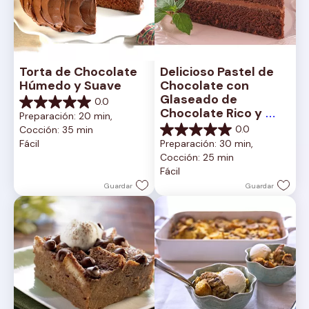
Torta de Chocolate 
Delicioso Pastel de 
Húmedo y Suave
Chocolate con 
Glaseado de 
0.0
0.0
Chocolate Rico y 
Preparación: 20 min, 
de
Cremoso
0.0
Cocción: 35 min
5
0.0
Fácil
Preparación: 30 min, 
estrellas.
de
Cocción: 25 min
5
Fácil
estrellas.
Guardar
Guardar