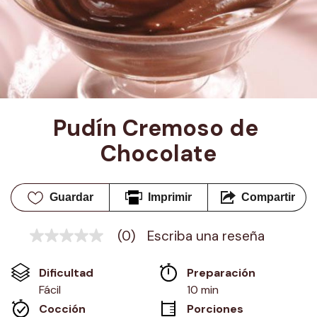
Pudín Cremoso de 
Chocolate
Guardar
Imprimir
Compartir
(0)
Escriba una reseña
Sin
puntuación
Enlace
Dificultad
Preparación 
en
la
Fácil
10 min
misma
Cocción 
Porciones
página.