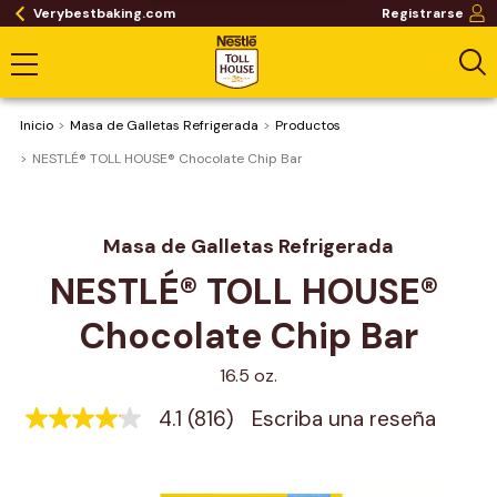
Verybestbaking.com
Registrarse
Inicio
Masa de Galletas Refrigerada
Productos
NESTLÉ® TOLL HOUSE® Chocolate Chip Bar
Masa de Galletas Refrigerada
NESTLÉ® TOLL HOUSE® 
Chocolate Chip Bar
16.5 oz.
4.1
(816)
Escriba una reseña
4.1
de
5
estrellas,