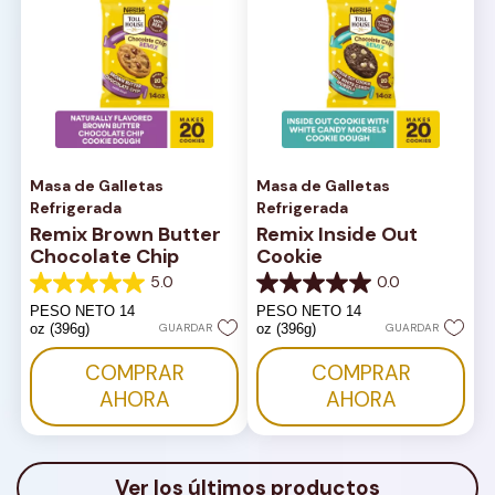
Masa de Galletas
Masa de Galletas
Refrigerada
Refrigerada
Remix Brown Butter
Remix Inside Out
Chocolate Chip
Cookie
5.0
0.0
5.0
0.0
de
de
PESO NETO 14
PESO NETO 14
5
5
oz (396g)
GUARDAR
oz (396g)
GUARDAR
estrellas.
estrellas.
1
COMPRAR
COMPRAR
reseña
AHORA
AHORA
Ver los últimos productos