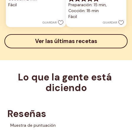
0.0
estrellas.
Fácil
Preparación: 15 min, 
de
Cocción: 18 min
5
estrellas.
Fácil
GUARDAR
GUARDAR
Ver las últimas recetas
Lo que la gente está 
diciendo