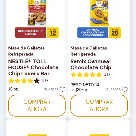
Masa de Galletas
Masa de Galletas
Refrigerada
Refrigerada
NESTLÉ® TOLL
Remix Oatmeal
HOUSE® Chocolate
Chocolate Chip
Chip Lovers Bar
5.0
5.0
4.0
de
4.0
PESO NETO 14
5
de
16 oz.
GUARDAR
oz (396g)
GUARDAR
estrellas.
5
1
estrellas.
COMPRAR
COMPRAR
reseña
667
reseñas
AHORA
AHORA