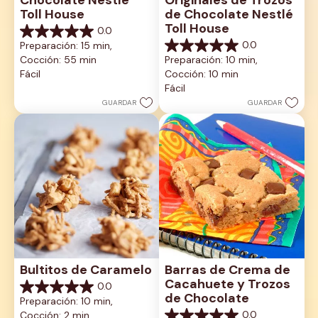
Toll House
de Chocolate Nestlé 
Toll House
0.0
0.0
0.0
Preparación: 15 min, 
de
0.0
Cocción: 55 min
Preparación: 10 min, 
5
de
estrellas.
Fácil
Cocción: 10 min
5
estrellas.
Fácil
GUARDAR
GUARDAR
Bultitos de Caramelo
Barras de Crema de 
Cacahuete y Trozos 
0.0
0.0
de Chocolate
Preparación: 10 min, 
de
0.0
Cocción: 2 min
5