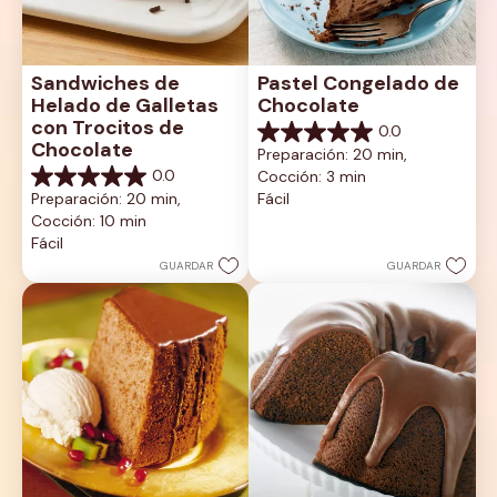
Sandwiches de 
Pastel Congelado de 
Helado de Galletas 
Chocolate
con Trocitos de 
0.0
0.0
Chocolate
Preparación: 20 min, 
de
0.0
Cocción: 3 min
5
0.0
estrellas.
Preparación: 20 min, 
Fácil
de
Cocción: 10 min
5
estrellas.
Fácil
GUARDAR
GUARDAR