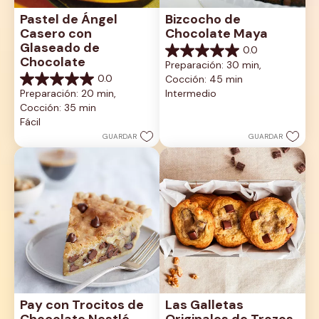
Pastel de Ángel 
Bizcocho de 
Casero con 
Chocolate Maya
Glaseado de 
0.0
0.0
Chocolate
Preparación: 30 min, 
de
0.0
Cocción: 45 min
5
0.0
estrellas.
Preparación: 20 min, 
Intermedio
de
Cocción: 35 min
5
estrellas.
Fácil
GUARDAR
GUARDAR
Pay con Trocitos de 
Las Galletas 
Chocolate Nestlé 
Originales de Trozos 