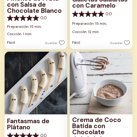
con Salsa de
con Caramelo
Chocolate Blanco
0.0
0.0
0.0
0.0
de
Preparación: 15 min,
de
Preparación: 15 min,
5
5
Cocción: 12 min
estrellas.
Cocción: 1 min
estrellas.
Fácil
Fácil
Guardar
Guardar
Crema de Coco
Fantasmas de
Batida con
Plátano
Chocolate
0.0