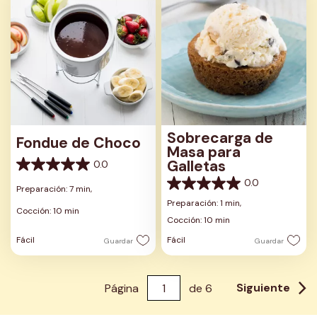
Sobrecarga de
Fondue de Choco
Masa para
Galletas
0.0
0.0
0.0
de
0.0
Preparación: 7 min,
5
de
Preparación: 1 min,
estrellas.
Cocción: 10 min
5
Cocción: 10 min
estrellas.
Fácil
Fácil
Guardar
Guardar
Siguiente
Página
de
6