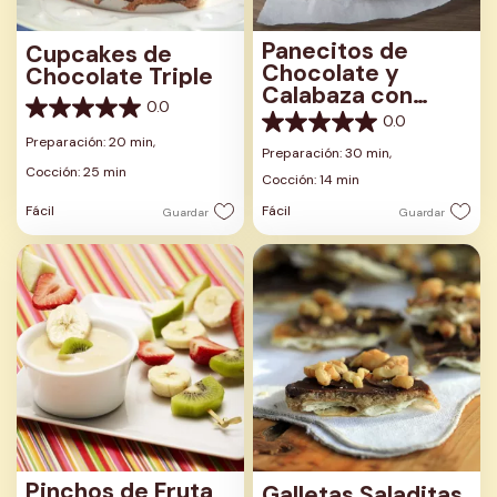
Panecitos de
Cupcakes de
Chocolate y
Chocolate Triple
Calabaza con
0.0
Calaveras de
0.0
0.0
0.0
Malvaviscos
de
Preparación: 20 min,
de
Preparación: 30 min,
5
5
Cocción: 25 min
estrellas.
Cocción: 14 min
estrellas.
Fácil
Fácil
Guardar
Guardar
Pinchos de Fruta
Galletas Saladitas