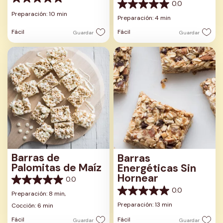
0.0
0.0
0.0
de
Preparación: 10 min
de
Preparación: 4 min
5
5
estrellas.
Fácil
Fácil
Guardar
Guardar
estrellas.
Barras de
Barras
Palomitas de Maíz
Energéticas Sin
Hornear
0.0
0.0
0.0
de
Preparación: 8 min,
0.0
5
de
Preparación: 13 min
Cocción: 6 min
estrellas.
5
Fácil
Fácil
Guardar
Guardar
estrellas.