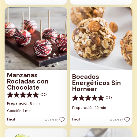
Manzanas
Bocados
Rociadas con
Energéticos Sin
Chocolate
Hornear
0.0
0.0
0.0
0.0
de
Preparación: 8 min,
de
Preparación: 15 min
5
Cocción: 1 min
5
estrellas.
estrellas.
Fácil
Fácil
Guardar
Guardar