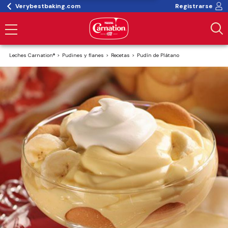
Verybestbaking.com
Registrarse
Leches Carnation®
Pudines y flanes
Recetas
Pudín de Plátano