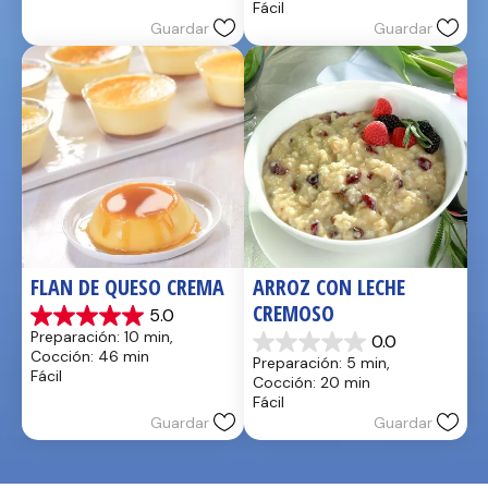
Fácil
estrellas.
Guardar
Guardar
1
reseña
FLAN DE QUESO CREMA
ARROZ CON LECHE 
CREMOSO
5.0
5.0
Preparación: 10 min, 
0.0
de
0.0
Cocción: 46 min
Preparación: 5 min, 
5
de
Fácil
Cocción: 20 min
estrellas.
5
Fácil
2
estrellas.
Guardar
Guardar
reseñas