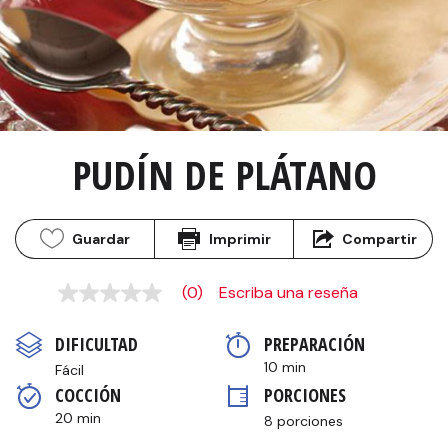
PUDÍN DE PLÁTANO
Guardar
Imprimir
Compartir
(0)
Escriba una reseña
Sin
puntuación
Enlace
DIFICULTAD
PREPARACIÓN 
en
la
10 min
Fácil
misma
COCCIÓN 
PORCIONES
página.
20 min
8 porciones