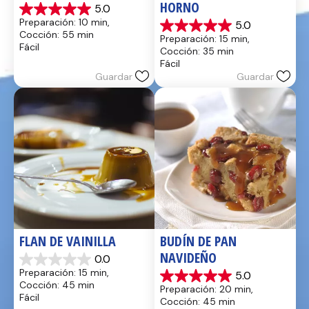
HORNO
5.0
5.0
Preparación: 10 min, 
5.0
de
5.0
Cocción: 55 min
Preparación: 15 min, 
5
de
Fácil
Cocción: 35 min
estrellas.
5
Fácil
17
estrellas.
Guardar
Guardar
reseñas
2
reseñas
FLAN DE VAINILLA
BUDÍN DE PAN 
NAVIDEÑO
0.0
0.0
Preparación: 15 min, 
5.0
de
5.0
Cocción: 45 min
Preparación: 20 min, 
5
de
Fácil
Cocción: 45 min
estrellas.
5