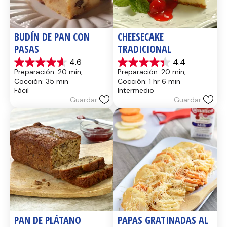
BUDÍN DE PAN CON 
CHEESECAKE 
PASAS
TRADICIONAL
4.6
4.4
4.6
4.4
Preparación: 20 min, 
Preparación: 20 min, 
de
de
Cocción: 35 min
Cocción: 1 hr 6 min
5
5
Fácil
Intermedio
estrellas.
estrellas.
Guardar
Guardar
14
8
reseñas
reseñas
PAN DE PLÁTANO
PAPAS GRATINADAS AL 