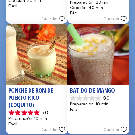
Cocción: 20 min
Preparación: 20 min, 
5
de
Fácil
Cocción: 40 min
estrellas.
5
Fácil
estrellas.
Guardar
Guardar
PONCHE DE RON DE 
BATIDO DE MANGO
PUERTO RICO 
0.0
0.0
(COQUITO)
Preparación: 10 min
de
Fácil
5
5.0
5.0
estrellas.
Preparación: 10 min
de
Fácil
5
Guardar
Guardar
estrellas.