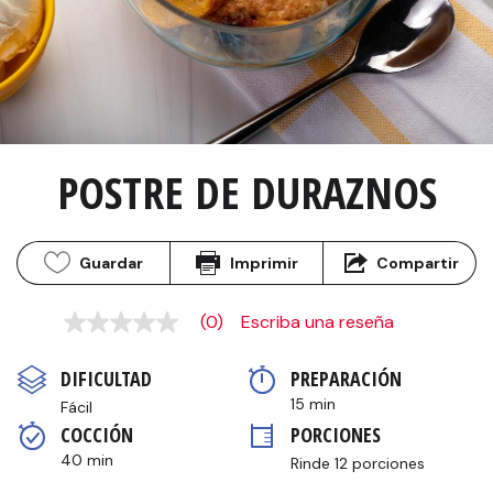
POSTRE DE DURAZNOS
Guardar
Imprimir
Compartir
(0)
Escriba una reseña
Sin
puntuación
Enlace
DIFICULTAD
PREPARACIÓN 
en
la
15 min
Fácil
misma
COCCIÓN 
PORCIONES
página.
40 min
Rinde 12 porciones