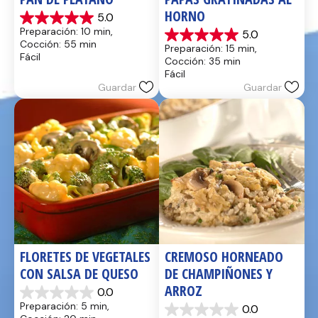
HORNO
5.0
5.0
Preparación: 10 min, 
5.0
de
5.0
Cocción: 55 min
Preparación: 15 min, 
5
de
Fácil
Cocción: 35 min
estrellas.
5
Fácil
17
estrellas.
Guardar
Guardar
reseñas
2
reseñas
FLORETES DE VEGETALES 
CREMOSO HORNEADO 
CON SALSA DE QUESO
DE CHAMPIÑONES Y 
ARROZ
0.0
0.0
Preparación: 5 min, 
0.0
de
0.0