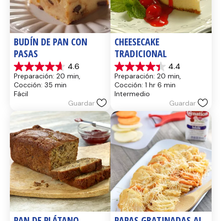
BUDÍN DE PAN CON 
CHEESECAKE 
PASAS
TRADICIONAL
4.6
4.4
4.6
4.4
Preparación: 20 min, 
Preparación: 20 min, 
de
de
Cocción: 35 min
Cocción: 1 hr 6 min
5
5
Fácil
Intermedio
estrellas.
estrellas.
Guardar
Guardar
14
8
reseñas
reseñas
PAN DE PLÁTANO
PAPAS GRATINADAS AL 