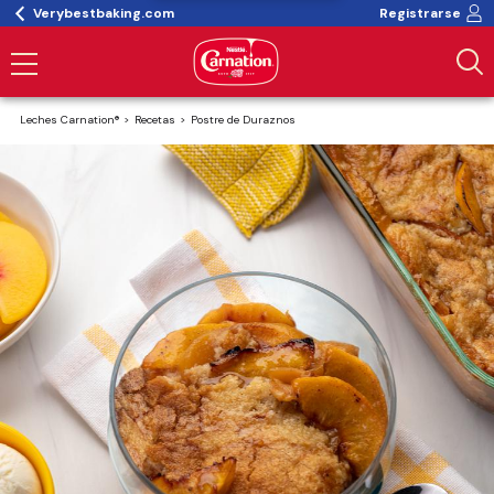
Verybestbaking.com
Registrarse
Leches Carnation®
Recetas
Postre de Duraznos