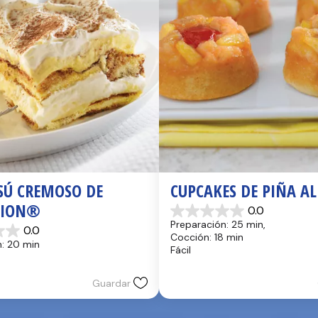
SÚ CREMOSO DE 
CUPCAKES DE PIÑA AL
TION®
0.0
0.0
Preparación: 25 min, 
0.0
de
Cocción: 18 min
5
: 20 min
Fácil
estrellas.
Guardar