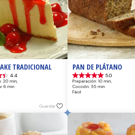
CAKE TRADICIONAL
PAN DE PLÁTANO
4.4
5.0
5.0
: 20 min, 
Preparación: 10 min, 
de
hr 6 min
Cocción: 55 min
5
Fácil
estrellas.
17
reseñas
Guardar