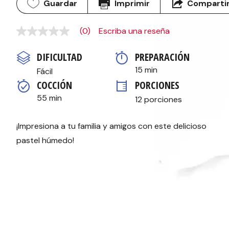
Guardar
Imprimir
Comparti
(0)
Escriba una reseña
Sin
puntuación
Enlace
DIFICULTAD
PREPARACIÓN 
en
la
15 min
Fácil
misma
COCCIÓN 
PORCIONES
página.
55 min
12 porciones
¡Impresiona a tu familia y amigos con este delicioso
pastel húmedo!