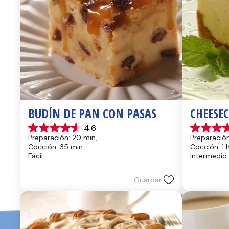
BUDÍN DE PAN CON PASAS
CHEESE
4.6
4.6
4.4
Preparación: 20 min, 
Preparación
de
de
Cocción: 35 min
Cocción: 1 
5
5
Fácil
Intermedio
estrellas.
estrellas.
13
8
reseñas
reseñas
Guardar