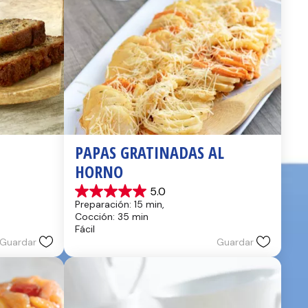
PAPAS GRATINADAS AL 
HORNO
5.0
5.0
Preparación: 15 min, 
de
Cocción: 35 min
5
Fácil
estrellas.
Guardar
Guardar
2
reseñas