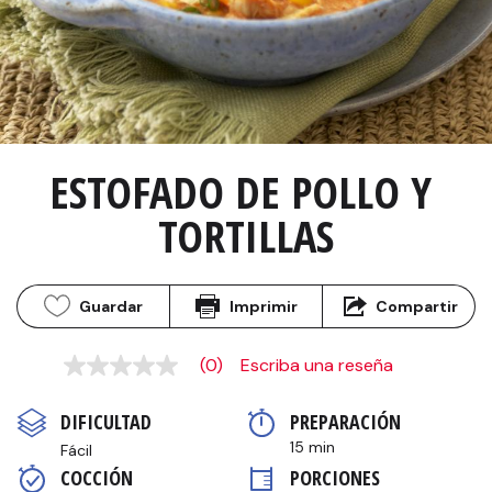
ESTOFADO DE POLLO Y 
TORTILLAS
Guardar
Imprimir
Compartir
(0)
Escriba una reseña
Sin
puntuación
Enlace
DIFICULTAD
PREPARACIÓN 
en
la
15 min
Fácil
misma
COCCIÓN 
PORCIONES
página.