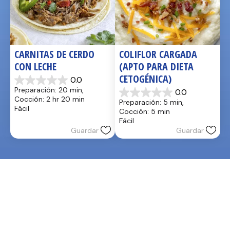
CARNITAS DE CERDO 
COLIFLOR CARGADA 
CON LECHE
(APTO PARA DIETA 
CETOGÉNICA)
0.0
0.0
Preparación: 20 min, 
0.0
de
0.0
Cocción: 2 hr 20 min
Preparación: 5 min, 
5
de
Fácil
Cocción: 5 min
estrellas.
5
Fácil
estrellas.
Guardar
Guardar