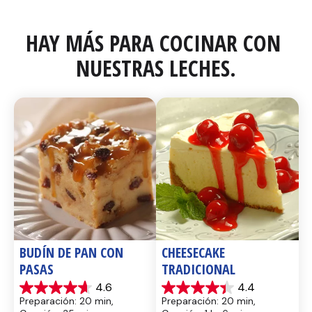
HAY MÁS PARA COCINAR CON 
NUESTRAS LECHES.
BUDÍN DE PAN CON 
CHEESECAKE 
PASAS
TRADICIONAL
4.6
4.4
4.6
4.4
Preparación: 20 min, 
Preparación: 20 min, 
de
de