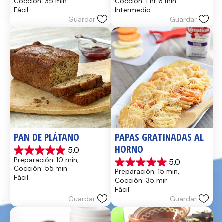
Cocción: 35 min
Cocción: 1 hr 6 min
5
5
Fácil
Intermedio
estrellas.
estrellas.
Guardar
Guardar
14
8
reseñas
reseñas
PAN DE PLÁTANO
PAPAS GRATINADAS AL 
HORNO
5.0
5.0
Preparación: 10 min, 
5.0
de
5.0
Cocción: 55 min
Preparación: 15 min, 
5
de
Fácil
Cocción: 35 min
estrellas.
5
Fácil
17
estrellas.
Guardar
Guardar
reseñas
2
reseñas