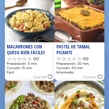
MACARRONES CON 
PASTEL DE TAMAL 
QUESO BIEN FÁCILES
PICANTE
0.0
0.0
0.0
0.0
Preparación: 5 min, 
Preparación: 20 min, 
de
de
Cocción: 15 min
Cocción: 50 min
5
5
Fácil
Intermedio
estrellas.
estrellas.
Guardar
Guardar