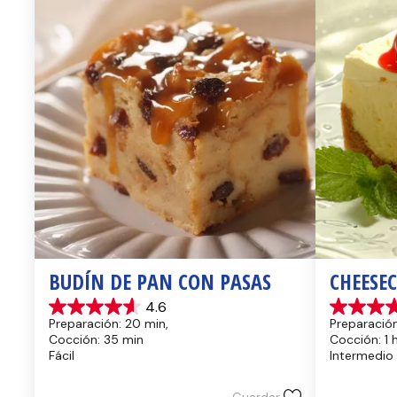
BUDÍN DE PAN CON PASAS
CHEESE
4.6
4.6
4.4
Preparación: 20 min, 
Preparación
de
de
Cocción: 35 min
Cocción: 1 
5
5
Fácil
Intermedio
estrellas.
estrellas.
13
8
reseñas
reseñas