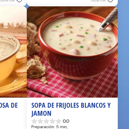
Guardar
Guardar
2
reseñas
SA DE 
SOPA DE FRIJOLES BLANCOS Y 
JAMON
0.0
0.0
Preparación: 5 min, 
de