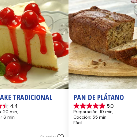
CAKE TRADICIONAL
PAN DE PLÁTANO
4.4
5.0
5.0
: 20 min, 
Preparación: 10 min, 
de
hr 6 min
Cocción: 55 min
5
Fácil
estrellas.
17
reseñas