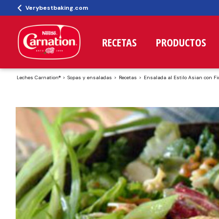
Verybestbaking.com
RECETAS
PRODUCTOS
Leches Carnation®
Sopas y ensaladas
Recetas
Ensalada al Estilo Asian con F