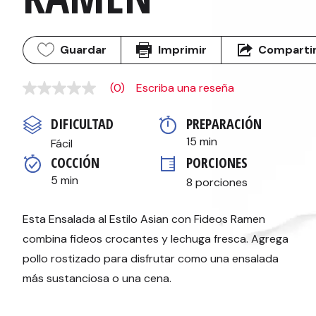
Guardar
Imprimir
Comparti
(0)
Escriba una reseña
Sin
puntuación
Enlace
DIFICULTAD
PREPARACIÓN 
en
la
15 min
Fácil
misma
COCCIÓN 
PORCIONES
página.
5 min
8 porciones
Esta Ensalada al Estilo Asian con Fideos Ramen
combina fideos crocantes y lechuga fresca. Agrega
pollo rostizado para disfrutar como una ensalada
más sustanciosa o una cena.