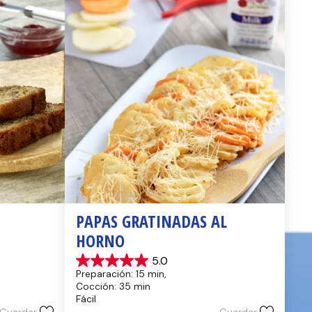
PAPAS GRATINADAS AL 
HORNO
5.0
5.0
Preparación: 15 min, 
de
Cocción: 35 min
5
Fácil
estrellas.