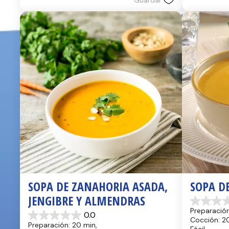
Guardar
SOPA DE ZANAHORIA ASADA, 
SOPA D
JENGIBRE Y ALMENDRAS
0.0
Preparación
0.0
de
0.0
Cocción: 2
5
Preparación: 20 min, 
de
Fácil