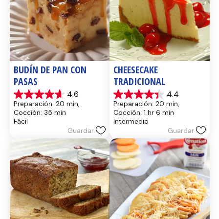
BUDÍN DE PAN CON 
CHEESECAKE 
PASAS
TRADICIONAL
4.6
4.4
4.6
4.4
Preparación: 20 min, 
Preparación: 20 min, 
de
de
Cocción: 35 min
Cocción: 1 hr 6 min
5
5
Fácil
Intermedio
estrellas.
estrellas.
Guardar
Guardar
14
8
reseñas
reseñas