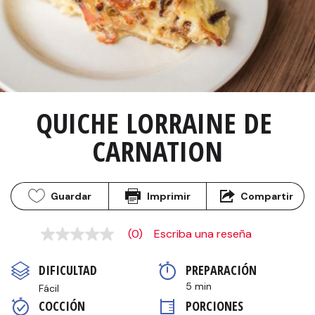
QUICHE LORRAINE DE 
CARNATION
Guardar
Imprimir
Compartir
(0)
Escriba una reseña
Sin
puntuación
Enlace
DIFICULTAD
PREPARACIÓN 
en
la
5 min
Fácil
misma
COCCIÓN 
PORCIONES
página.