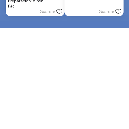
Preparación: 5 min
de
Fácil
5
Guardar
Guardar
estrellas.