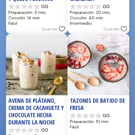
0.0
0.0
0.0
0.0
Preparación: 5 min, 
Preparación: 20 min, 
de
de
Cocción: 14 min
Cocción: 40 min
5
5
Fácil
Intermedio
estrellas.
estrellas.
Guardar
Guardar
AVENA DE PLÁTANO, 
TAZONES DE BATIDO DE 
CREMA DE CACAHUETE Y 
FRESA
CHOCOLATE HECHA 
0.0
0.0
DURANTE LA NOCHE
Preparación: 10 min
de
Fácil
5
0.0
0.0
estrellas.