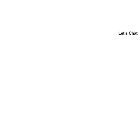
ACERCA DE NOSOTROS
CONTÁCTANOS
PREGUNTAS FRECUENTES
LIBBY'S
TOLL HOUSE