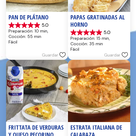
PAN DE PLÁTANO
PAPAS GRATINADAS AL 
HORNO
5.0
5.0
Preparación: 10 min, 
5.0
de
5.0
Cocción: 55 min
Preparación: 15 min, 
5
de
Fácil
Cocción: 35 min
estrellas.
5
Fácil
17
estrellas.
Guardar
Guardar
reseñas
2
reseñas
FRITTATA DE VERDURAS 
ESTRATA ITALIANA DE 
Y QUESO PECORINO
CALABAZA