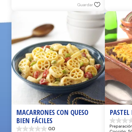
reseñas
reseñas
Guardar
MACARRONES CON QUESO 
PASTEL
BIEN FÁCILES
0.0
Preparación
0.0
de
0.0
Cocción: 5