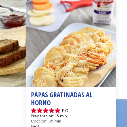
PAPAS GRATINADAS AL 
HORNO
5.0
5.0
Preparación: 15 min, 
de
Cocción: 35 min
5
Fácil