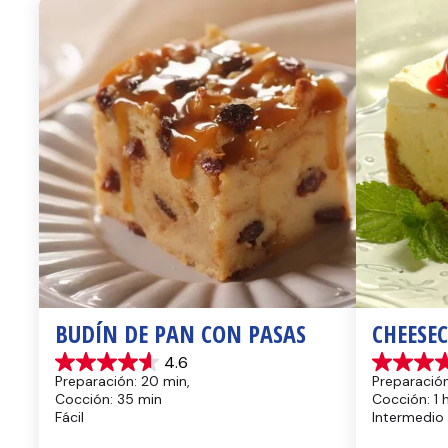
BUDÍN DE PAN CON PASAS
CHEESE
4.6
4.6
4.4
Preparación: 20 min, 
Preparación
de
de
Cocción: 35 min
Cocción: 1 
5
5
Fácil
Intermedio
estrellas.
estrellas.
13
8