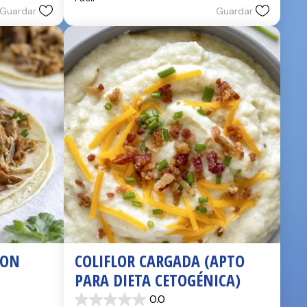
estrellas.
Guardar
Guardar
2
reseñas
ON 
COLIFLOR CARGADA (APTO 
PARA DIETA CETOGÉNICA)
0.0
0.0