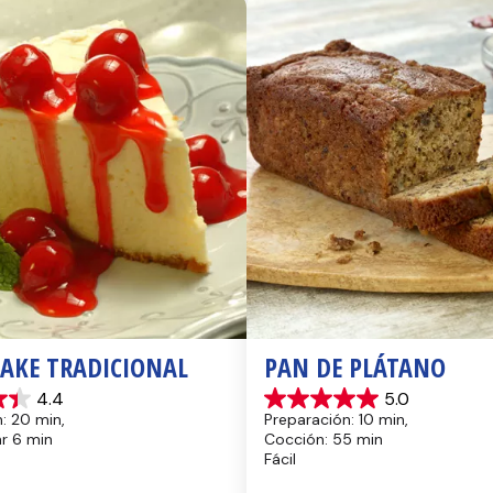
CAKE TRADICIONAL
PAN DE PLÁTANO
4.4
5.0
5.0
: 20 min, 
Preparación: 10 min, 
de
hr 6 min
Cocción: 55 min
5
Fácil
estrellas.
17