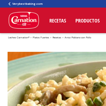
Verybestbaking.com
RECETAS
PRODUCTOS
Leches Carnation®
Platos Fuertes
Recetas
Arroz Poblano con Pollo