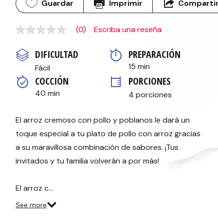
Guardar
Imprimir
Comparti
(0)
Escriba una reseña
Sin
puntuación
Enlace
DIFICULTAD
PREPARACIÓN 
en
la
15 min
Fácil
misma
COCCIÓN 
PORCIONES
página.
40 min
4 porciones
El arroz cremoso con pollo y poblanos le dará un
toque especial a tu plato de pollo con arroz gracias
a su maravillosa combinación de sabores. ¡Tus
invitados y tu familia volverán a por más!
El arroz c…
See more