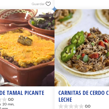
reseñas
Guardar
 DE TAMAL PICANTE
CARNITAS DE CERDO C
LECHE
0.0
: 20 min, 
0.0
0.0
0 min