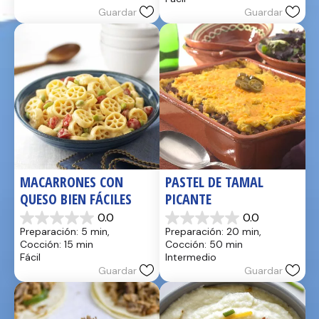
estrellas.
Guardar
Guardar
reseñas
2
reseñas
MACARRONES CON 
PASTEL DE TAMAL 
QUESO BIEN FÁCILES
PICANTE
0.0
0.0
0.0
0.0
Preparación: 5 min, 
Preparación: 20 min, 
de
de
Cocción: 15 min
Cocción: 50 min
5
5
Fácil
Intermedio
estrellas.
estrellas.
Guardar
Guardar