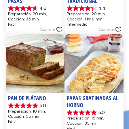
PASAS
TRADICIONAL
4.6
4.4
4.6
4.4
Preparación: 20 min, 
Preparación: 20 min, 
de
de
Cocción: 35 min
Cocción: 1 hr 6 min
5
5
Fácil
Intermedio
estrellas.
estrellas.
Guardar
Guardar
13
8
reseñas
reseñas
PAN DE PLÁTANO
PAPAS GRATINADAS AL 
HORNO
5.0
5.0
Preparación: 10 min, 
5.0
de
5.0
Cocción: 55 min
Preparación: 15 min, 
5
de
Fácil
Cocción: 35 min
estrellas.
5
Fácil
17