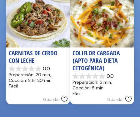
CARNITAS DE CERDO 
COLIFLOR CARGADA 
CON LECHE
(APTO PARA DIETA 
CETOGÉNICA)
0.0
0.0
Preparación: 20 min, 
0.0
de
0.0
Cocción: 2 hr 20 min
Preparación: 5 min, 
5
de
Fácil
Cocción: 5 min
estrellas.
5
Fácil
estrellas.
Guardar
Guardar