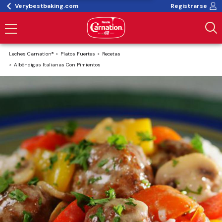
Verybestbaking.com
Registrarse
Leches Carnation®
Platos Fuertes
Recetas
Albóndigas Italianas Con Pimientos