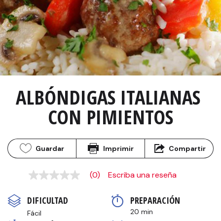
ALBÓNDIGAS ITALIANAS 
CON PIMIENTOS
Guardar
Imprimir
Compartir
(0)
Escriba una reseña
Sin
puntuación
Enlace
DIFICULTAD
PREPARACIÓN 
en
la
20 min
Fácil
misma