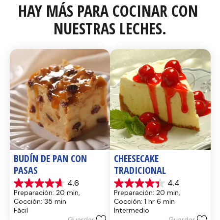
HAY MÁS PARA COCINAR CON 
NUESTRAS LECHES.
BUDÍN DE PAN CON 
CHEESECAKE 
PASAS
TRADICIONAL
4.6
4.4
4.6
4.4
Preparación: 20 min, 
Preparación: 20 min, 
de
de
Cocción: 35 min
Cocción: 1 hr 6 min
5
5
Fácil
Intermedio
estrellas.
estrellas.
Guardar
Guardar