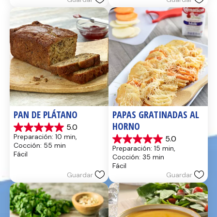
14
8
reseñas
reseñas
PAN DE PLÁTANO
PAPAS GRATINADAS AL 
HORNO
5.0
5.0
Preparación: 10 min, 
5.0
de
5.0
Cocción: 55 min
Preparación: 15 min, 
5
de
Fácil
Cocción: 35 min
estrellas.
5
Fácil
17
estrellas.
Guardar
Guardar
reseñas
2
reseñas