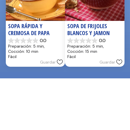
SOPA RÁPIDA Y 
SOPA DE FRIJOLES 
CREMOSA DE PAPA
BLANCOS Y JAMON
0.0
0.0
0.0
0.0
Preparación: 5 min, 
Preparación: 5 min, 
de
de
Cocción: 10 min
Cocción: 15 min
5
5
Fácil
Fácil
estrellas.
estrellas.
Guardar
Guardar