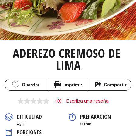
ADEREZO CREMOSO DE 
LIMA
Guardar
Imprimir
Compartir
(0)
Escriba una reseña
Sin
puntuación
Enlace
DIFICULTAD
PREPARACIÓN 
en
la
5 min
Fácil
misma
PORCIONES
página.