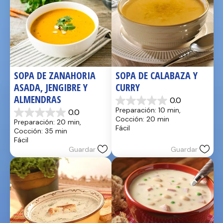
SOPA DE ZANAHORIA 
SOPA DE CALABAZA Y 
ASADA, JENGIBRE Y 
CURRY
ALMENDRAS
0.0
0.0
Preparación: 10 min, 
0.0
de
0.0
Cocción: 20 min
Preparación: 20 min, 
5
de
Fácil
Cocción: 35 min
estrellas.
5
Fácil
estrellas.
Guardar
Guardar