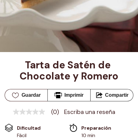
Tarta de Satén de 
Chocolate y Romero
Guardar
Imprimir
Compartir
(0)
Escriba una reseña
Sin
puntuación
Enlace
Dificultad
Preparación 
en
la
Fácil
10 min