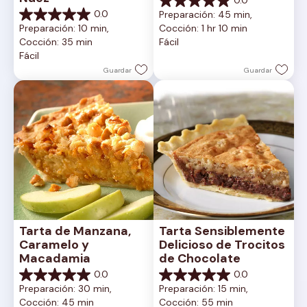
0.0
0.0
0.0
Preparación: 45 min, 
de
0.0
Preparación: 10 min, 
Cocción: 1 hr 10 min
5
de
Cocción: 35 min
Fácil
estrellas.
5
Fácil
estrellas.
Guardar
Guardar
Tarta de Manzana, 
Tarta Sensiblemente 
Caramelo y 
Delicioso de Trocitos 
Macadamia
de Chocolate
0.0
0.0
0.0
0.0
Preparación: 30 min, 
Preparación: 15 min, 
de
de
Cocción: 45 min
Cocción: 55 min
5
5