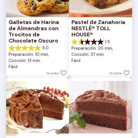
Galletas de Harina 
Pastel de Zanahoria 
de Almendras con 
NESTLÉ® TOLL 
Trocitos de 
HOUSE®
Chocolate Oscuro
1.5
1.5
5.0
Preparación: 20 min, 
de
5.0
Preparación: 10 min, 
Cocción: 37 min
5
de
Cocción: 13 min
Fácil
estrellas.
5
Fácil
2
estrellas.
reseñas
1
Guardar
Guardar
reseña