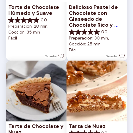
Torta de Chocolate 
Delicioso Pastel de 
Húmedo y Suave
Chocolate con 
Glaseado de 
0.0
0.0
Chocolate Rico y 
Preparación: 20 min, 
de
Cremoso
0.0
Cocción: 35 min
5
0.0
Fácil
Preparación: 30 min, 
estrellas.
de
Cocción: 25 min
5
Fácil
estrellas.
Guardar
Guardar
Tarta de Chocolate y 
Tarta de Nuez
Nuez