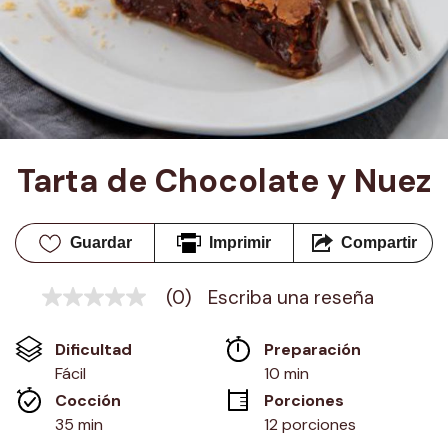
Tarta de Chocolate y Nuez
Guardar
Imprimir
Compartir
(0)
Escriba una reseña
Sin
puntuación
Enlace
Dificultad
Preparación 
en
la
Fácil
10 min
misma
Cocción 
Porciones
página.
35 min
12 porciones