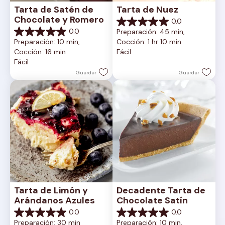
Tarta de Satén de 
Tarta de Nuez
Chocolate y Romero
0.0
0.0
0.0
Preparación: 45 min, 
de
0.0
Preparación: 10 min, 
Cocción: 1 hr 10 min
5
de
Cocción: 16 min
Fácil
estrellas.
5
Fácil
estrellas.
Guardar
Guardar
Tarta de Limón y 
Decadente Tarta de 
Arándanos Azules
Chocolate Satín
0.0
0.0
0.0
0.0
Preparación: 30 min
Preparación: 10 min, 