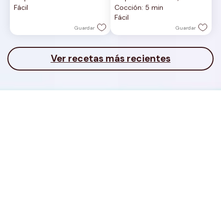
de
de
Fácil
Cocción: 5 min
5
5
Fácil
estrellas.
estrellas.
Guardar
Guardar
Ver recetas más recientes