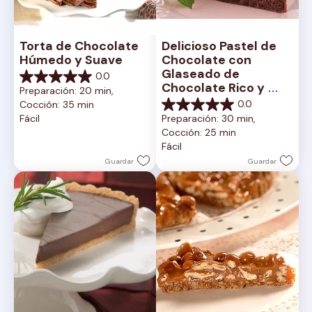
Torta de Chocolate 
Delicioso Pastel de 
Húmedo y Suave
Chocolate con 
Glaseado de 
0.0
0.0
Chocolate Rico y 
Preparación: 20 min, 
de
Cremoso
0.0
Cocción: 35 min
5
0.0
Fácil
Preparación: 30 min, 
estrellas.
de
Cocción: 25 min
5
Fácil
estrellas.
Guardar
Guardar