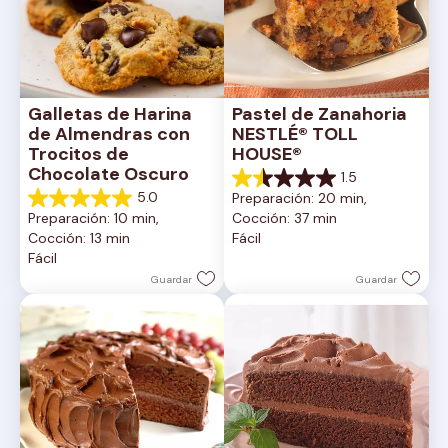
Galletas de Harina 
Pastel de Zanahoria 
de Almendras con 
NESTLÉ® TOLL 
Trocitos de 
HOUSE®
Chocolate Oscuro
1.5
1.5
5.0
Preparación: 20 min, 
de
5.0
Preparación: 10 min, 
Cocción: 37 min
5
de
Cocción: 13 min
Fácil
estrellas.
5
Fácil
2
estrellas.
reseñas
1
Guardar
Guardar
reseña