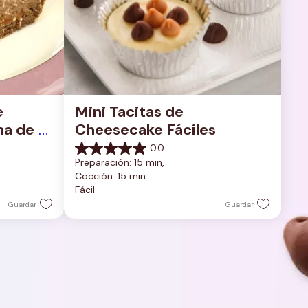
 
Mini Tacitas de 
a de 
Cheesecake Fáciles
0.0
0.0
Preparación: 15 min, 
de
Cocción: 15 min
5
Fácil
estrellas.
Guardar
Guardar