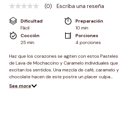
(0)
Escriba una reseña
Sin
puntuación
Enlace
Dificultad
Preparación 
en
la
Fácil
10 min
misma
Cocción 
Porciones
página.
25 min
4 porciones
Haz que los corazones se agiten con estos Pasteles
de Lava de Mochaccino y Caramelo individuales que
excitan los sentidos. Una mezcla de café, caramelo y
chocolate hacen de este postre un placer culpa…
See more