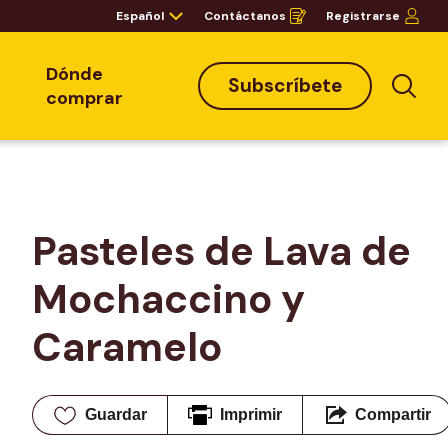
Español
Contáctanos
Registrarse
Opens
in
a
new
window
Dónde
Subscríbete
Bus
comprar
Pasteles de Lava de 
Mochaccino y 
Caramelo
Guardar
Imprimir
Compartir