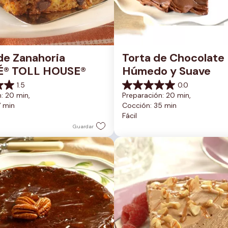
de Zanahoria 
Torta de Chocolate 
É® TOLL HOUSE®
Húmedo y Suave
1.5
0.0
0.0
: 20 min, 
Preparación: 20 min, 
de
7 min
Cocción: 35 min
5
Fácil
estrellas.
Guardar