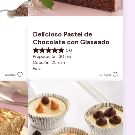
Delicioso Pastel de 
Chocolate con Glaseado 
de Chocolate Rico y 
0.0
0.0
Cremoso
Preparación: 30 min, 
de
Cocción: 25 min
5
Fácil
estrellas.
Guardar
Guardar