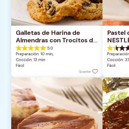
Galletas de Harina de 
Pastel 
Almendras con Trocitos de 
NESTL
Chocolate Oscuro
5.0
5.0
1.5
Preparación: 10 min, 
Preparación
de
de
Cocción: 13 min
Cocción: 3
5
5
Fácil
Fácil
estrellas.
estrellas.
1
2
Guardar
reseña
reseñas