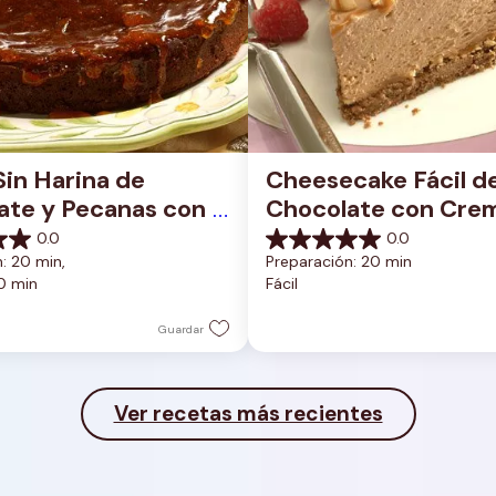
Sin Harina de 
Cheesecake Fácil de
te y Pecanas con 
Chocolate con Crem
do de Albaricoque
Cacahuate
0.0
0.0
0.0
: 20 min, 
Preparación: 20 min
de
0 min
Fácil
5
estrellas.
Guardar
Ver recetas más recientes