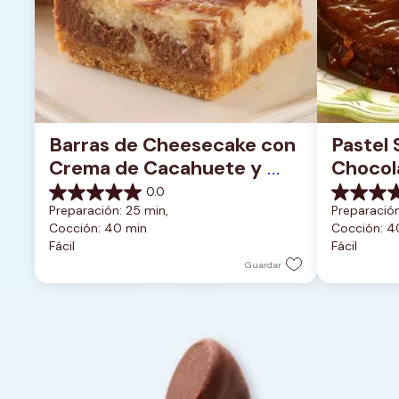
Barras de Cheesecake con 
Pastel 
Crema de Cacahuete y 
Chocola
Chocolate
Glasea
0.0
0.0
0.0
Preparación: 25 min, 
Preparación
de
de
Cocción: 40 min
Cocción: 4
5
5
Fácil
Fácil
estrellas.
estrellas.
Guardar