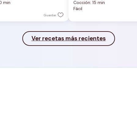
0 min
Cocción: 15 min
5
Fácil
estrellas.
Guardar
Ver recetas más recientes