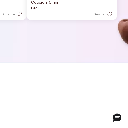
Cocción: 5 min
5
Fácil
estrellas.
Guardar
Guardar