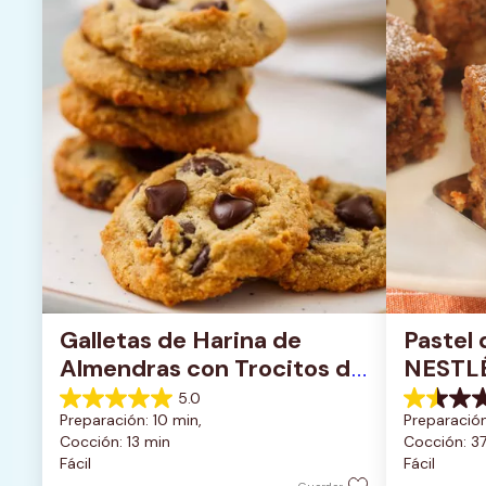
Galletas de Harina de 
Pastel 
Almendras con Trocitos de 
NESTL
Chocolate Oscuro
5.0
5.0
1.5
Preparación: 10 min, 
Preparación
de
de
Cocción: 13 min
Cocción: 3
5
5
Fácil
Fácil
estrellas.
estrellas.
1
2