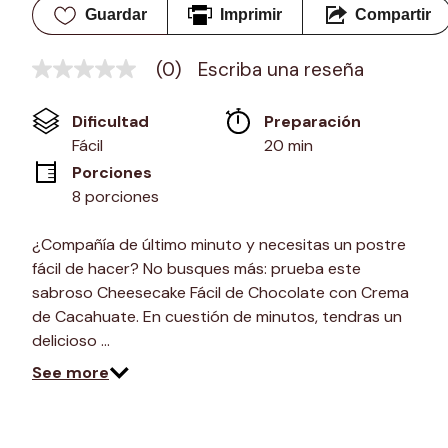
Guardar
Imprimir
Compartir
(0)
Escriba una reseña
Sin
puntuación
Enlace
Dificultad
Preparación 
en
la
Fácil
20 min
misma
Porciones
página.
8 porciones
¿Compañía de último minuto y necesitas un postre
fácil de hacer? No busques más: prueba este
sabroso Cheesecake Fácil de Chocolate con Crema
de Cacahuate. En cuestión de minutos, tendras un
delicioso …
See more