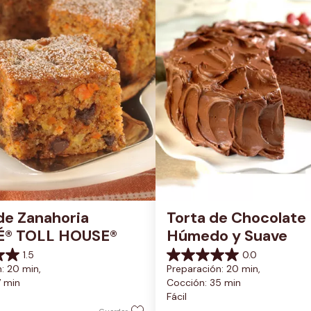
de Zanahoria 
Torta de Chocolate 
É® TOLL HOUSE®
Húmedo y Suave
1.5
0.0
0.0
: 20 min, 
Preparación: 20 min, 
de
7 min
Cocción: 35 min
5
Fácil
estrellas.