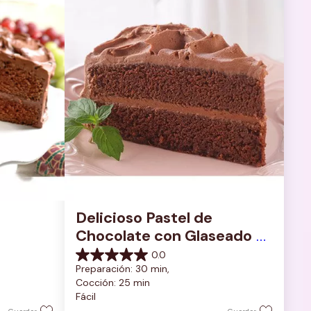
Delicioso Pastel de 
Chocolate con Glaseado 
de Chocolate Rico y 
0.0
0.0
Cremoso
Preparación: 30 min, 
de
Cocción: 25 min
5
Fácil
estrellas.