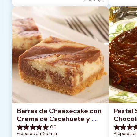
Guardar
reseña
reseñas
Barras de Cheesecake con 
Pastel 
Crema de Cacahuete y 
Chocola
Chocolate
Glasea
0.0
0.0
0.0
Preparación: 25 min, 
Preparación
de
de