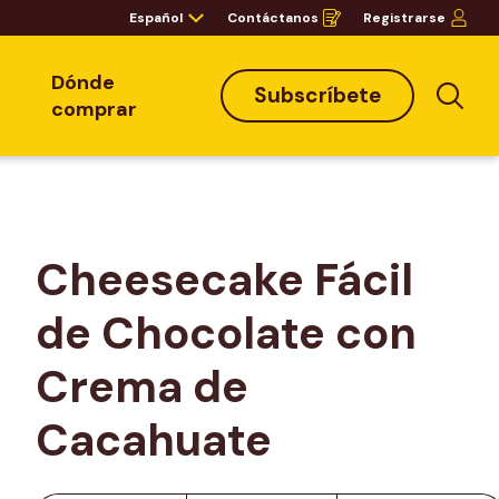
Español
Contáctanos
Registrarse
Opens
in
a
new
window
Dónde
Subscríbete
Bus
comprar
Cheesecake Fácil 
de Chocolate con 
Crema de 
Cacahuate