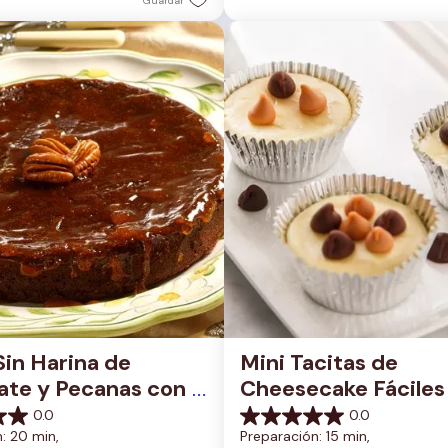
Guardar
Sin Harina de 
Mini Tacitas de 
te y Pecanas con 
Cheesecake Fáciles
do de Albaricoque
0.0
0.0
0.0
: 20 min, 
Preparación: 15 min, 
de