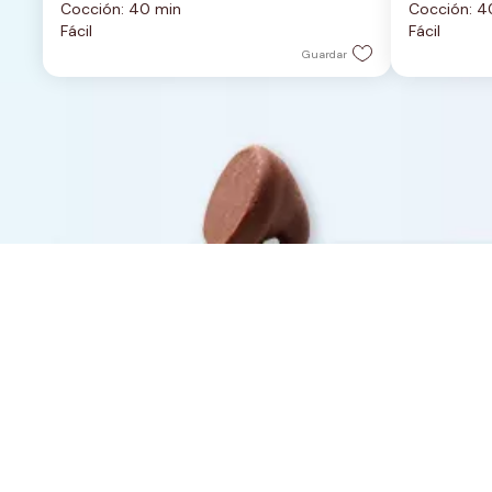
Cocción: 40 min
Cocción: 4
5
5
Fácil
Fácil
estrellas.
estrellas.
Guardar