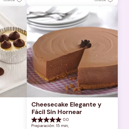
Guardar
Guardar
Cheesecake Elegante y 
Fácil Sin Hornear
0.0
0.0
Preparación: 15 min, 
de