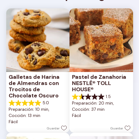
Galletas de Harina 
Pastel de Zanahoria 
de Almendras con 
NESTLÉ® TOLL 
Trocitos de 
HOUSE®
Chocolate Oscuro
1.5
1.5
5.0
Preparación: 20 min, 
de
5.0
Preparación: 10 min, 
Cocción: 37 min
5
de
Cocción: 13 min
Fácil
estrellas.
5
Fácil
2
estrellas.
reseñas
1
Guardar
Guardar
reseña