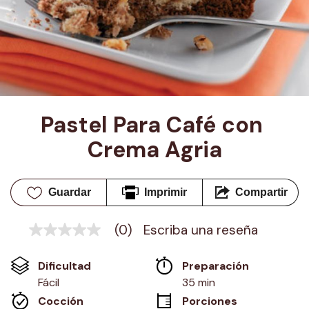
Pastel Para Café con 
Crema Agria
Guardar
Imprimir
Compartir
(0)
Escriba una reseña
Sin
puntuación
Enlace
Dificultad
Preparación 
en
la
Fácil
35 min
misma
Cocción 
Porciones
página.