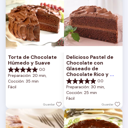
Torta de Chocolate 
Delicioso Pastel de 
Húmedo y Suave
Chocolate con 
Glaseado de 
0.0
0.0
Chocolate Rico y 
Preparación: 20 min, 
de
Cremoso
0.0
Cocción: 35 min
5
0.0
Fácil
Preparación: 30 min, 
estrellas.
de
Cocción: 25 min
5
Fácil
estrellas.
Guardar
Guardar