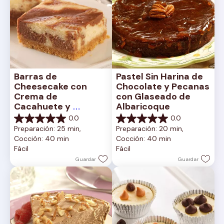
Barras de 
Pastel Sin Harina de 
Cheesecake con 
Chocolate y Pecanas 
Crema de 
con Glaseado de 
Cacahuete y 
Albaricoque
Chocolate
0.0
0.0
0.0
0.0
Preparación: 25 min, 
Preparación: 20 min, 
de
de
Cocción: 40 min
Cocción: 40 min
5
5
Fácil
Fácil
estrellas.
estrellas.
Guardar
Guardar