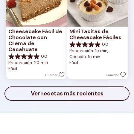
Cheesecake Fácil de 
Mini Tacitas de 
Chocolate con 
Cheesecake Fáciles
Crema de 
0.0
0.0
Cacahuate
Preparación: 15 min, 
de
0.0
Cocción: 15 min
5
0.0
Preparación: 20 min
Fácil
estrellas.
de
Fácil
5
estrellas.
Guardar
Guardar
Ver recetas más recientes