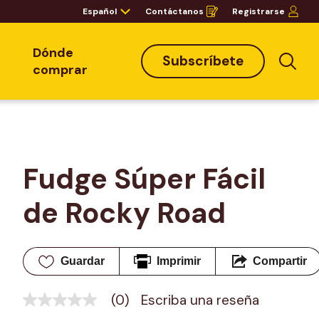
Español
Contáctanos
Registrarse
Opens
in
a
new
window
Dónde
Subscríbete
Bus
comprar
Fudge Súper Fácil 
de Rocky Road
Guardar
Imprimir
Compartir
(0)
Escriba una reseña
Sin
puntuación