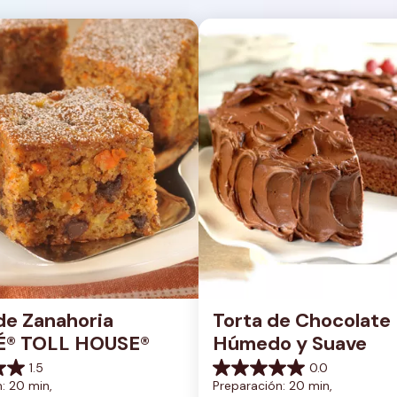
de Zanahoria 
Torta de Chocolate 
É® TOLL HOUSE®
Húmedo y Suave
1.5
0.0
0.0
: 20 min, 
Preparación: 20 min, 
de