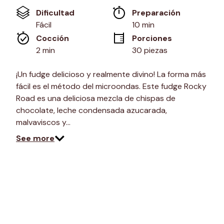
Enlace
Dificultad
Preparación 
en
la
Fácil
10 min
misma
Cocción 
Porciones
página.
2 min
30 piezas
¡Un fudge delicioso y realmente divino! La forma más
fácil es el método del microondas. Este fudge Rocky
Road es una deliciosa mezcla de chispas de
chocolate, leche condensada azucarada,
malvaviscos y…
See more