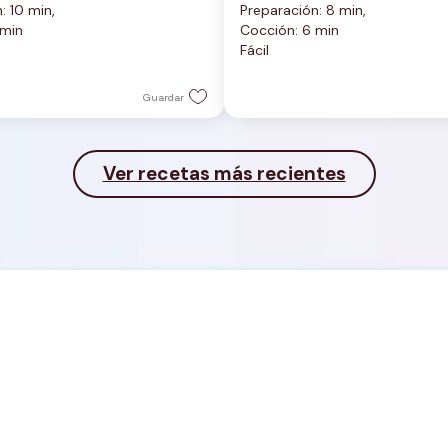
: 10 min, 
Preparación: 8 min, 
de
 min
Cocción: 6 min
5
Fácil
estrellas.
Guardar
Ver recetas más recientes