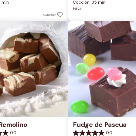
7 min
Cocción: 35 min
5
Fácil
estrellas.
Guardar
Remolino
Fudge de Pascua
0.0
0.0
0.0