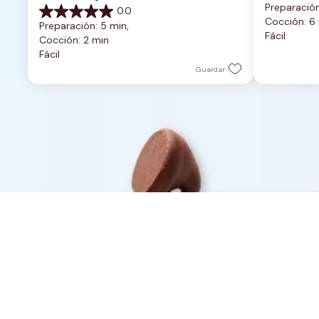
Preparación
0.0
de
0.0
Cocción: 6
5
Preparación: 5 min, 
de
Fácil
estrellas.
Cocción: 2 min
5
Fácil
estrellas.
Guardar