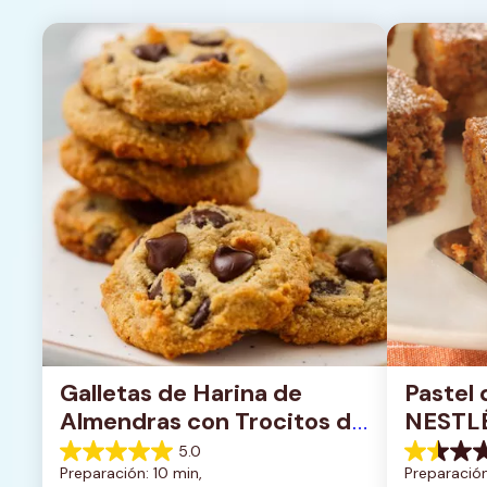
Galletas de Harina de 
Pastel 
Almendras con Trocitos de 
NESTL
Chocolate Oscuro
5.0
5.0
1.5
Preparación: 10 min, 
Preparación
de
de