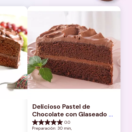
Delicioso Pastel de 
Chocolate con Glaseado 
de Chocolate Rico y 
0.0
0.0
Cremoso
Preparación: 30 min, 
de