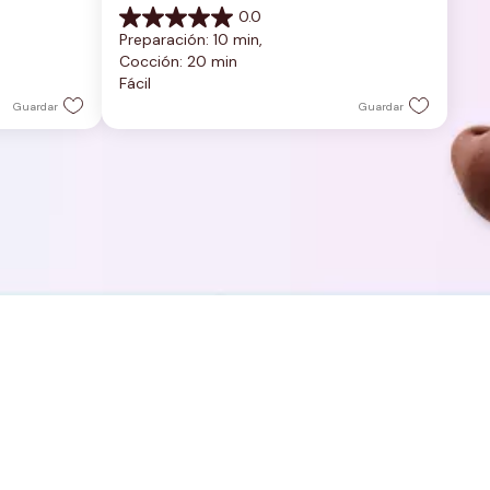
0.0
0.0
Preparación: 10 min, 
de
Cocción: 20 min
5
Fácil
estrellas.
Guardar
Guardar