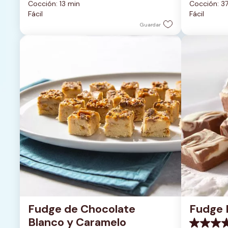
Cocción: 13 min
Cocción: 3
5
5
Fácil
Fácil
estrellas.
estrellas.
1
2
Guardar
reseña
reseñas
Fudge de Chocolate 
Fudge 
Blanco y Caramelo
0.0