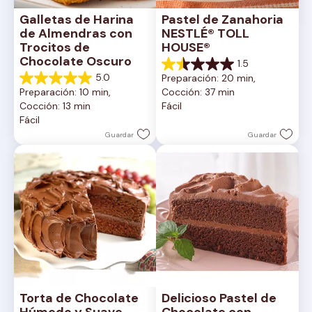
Galletas de Harina 
Pastel de Zanahoria 
de Almendras con 
NESTLÉ® TOLL 
Trocitos de 
HOUSE®
Chocolate Oscuro
1.5
1.5
5.0
Preparación: 20 min, 
de
5.0
Preparación: 10 min, 
Cocción: 37 min
5
de
Cocción: 13 min
Fácil
estrellas.
5
Fácil
2
estrellas.
reseñas
1
Guardar
Guardar
reseña
Torta de Chocolate 
Delicioso Pastel de 