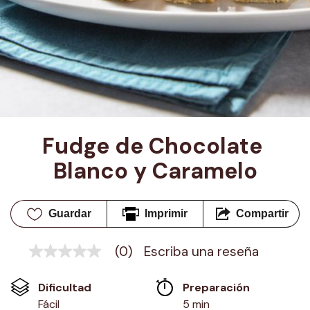
Fudge de Chocolate 
Blanco y Caramelo
Guardar
Imprimir
Compartir
(0)
Escriba una reseña
Sin
puntuación
Enlace
Dificultad
Preparación 
en
la
Fácil
5 min