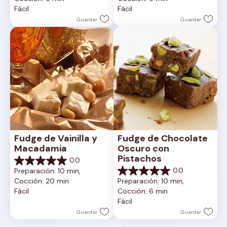
5
5
Fácil
Fácil
estrellas.
estrellas.
Guardar
Guardar
Fudge de Vainilla y 
Fudge de Chocolate 
Macadamia
Oscuro con 
Pistachos
0.0
0.0
0.0
Preparación: 10 min, 
de
0.0
Cocción: 20 min
Preparación: 10 min, 
5
de
Fácil
Cocción: 6 min
estrellas.
5
Fácil
estrellas.
Guardar
Guardar