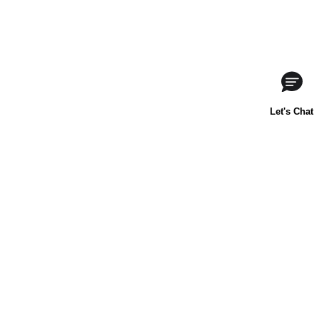
Acerca de nosotros
Contáctanos
Horneado para principiantes
Carnation
Libby's