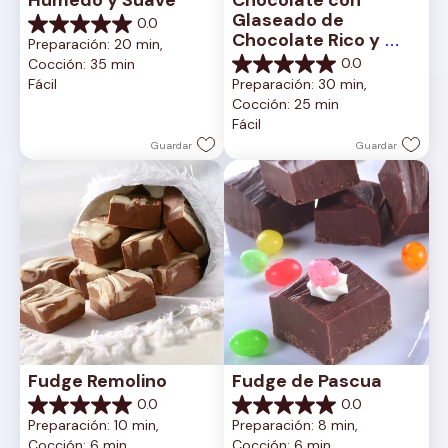
Húmedo y Suave
Chocolate con 
Glaseado de 
0.0
0.0
Chocolate Rico y 
Preparación: 20 min, 
de
Cremoso
0.0
Cocción: 35 min
5
0.0
Fácil
Preparación: 30 min, 
estrellas.
de
Cocción: 25 min
5
Fácil
estrellas.
Guardar
Guardar
Fudge Remolino
Fudge de Pascua
0.0
0.0
0.0
0.0
Preparación: 10 min, 
Preparación: 8 min, 
de
de
Cocción: 6 min
Cocción: 6 min