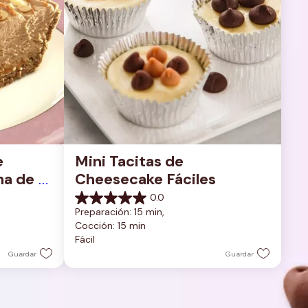
 
Mini Tacitas de 
a de 
Cheesecake Fáciles
0.0
0.0
Preparación: 15 min, 
de
Cocción: 15 min
5
Fácil
estrellas.
Guardar
Guardar