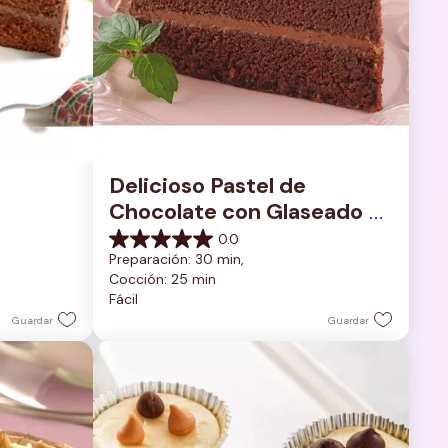
Delicioso Pastel de 
Chocolate con Glaseado 
de Chocolate Rico y 
0.0
0.0
Cremoso
Preparación: 30 min, 
de
Cocción: 25 min
5
Fácil
estrellas.
Guardar
Guardar