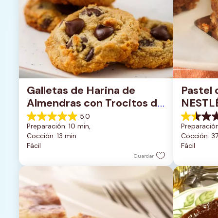
Galletas de Harina de 
Pastel 
Almendras con Trocitos de 
NESTL
Chocolate Oscuro
5.0
5.0
1.5
Preparación: 10 min, 
Preparación
de
de
Cocción: 13 min
Cocción: 3
5
5
Fácil
Fácil
estrellas.
estrellas.
1
2
Guardar
reseña
reseñas