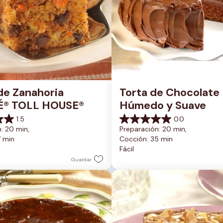
de Zanahoria 
Torta de Chocolate 
É® TOLL HOUSE®
Húmedo y Suave
1.5
0.0
0.0
: 20 min, 
Preparación: 20 min, 
de
7 min
Cocción: 35 min
5
Fácil
estrellas.
Guardar