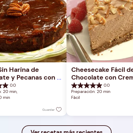
Sin Harina de 
Cheesecake Fácil de
te y Pecanas con 
Chocolate con Crem
do de Albaricoque
Cacahuate
0.0
0.0
0.0
: 20 min, 
Preparación: 20 min
de
0 min
Fácil
5
estrellas.
Guardar
Ver recetas más recientes