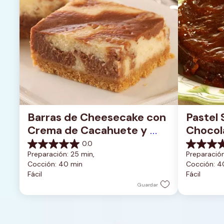
Barras de Cheesecake con 
Pastel 
Crema de Cacahuete y 
Chocola
Chocolate
Glasea
0.0
0.0
0.0
Preparación: 25 min, 
Preparación
de
de
Cocción: 40 min
Cocción: 4
5
5
Fácil
Fácil
estrellas.
estrellas.
Guardar