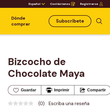
Español
Contáctanos
Registrarse
Opens
in
a
new
window
Dónde
Subscríbete
Bus
comprar
Bizcocho de 
Chocolate Maya
Guardar
Imprimir
Compartir
(0)
Escriba una reseña
Sin
puntuación