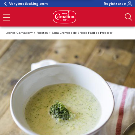
Verybestbaking.com
Registrarse
Leches Carnation®
Recetas
Sopa Cremosa de Brócoli Fácil de Preparar