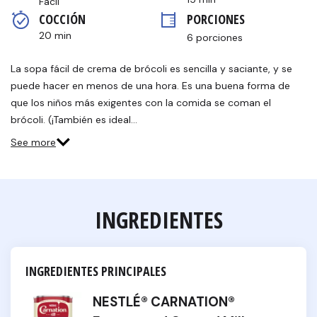
Fácil
medio
COCCIÓN 
PORCIONES
de
valoración.
20 min
6 porciones
Read
2
Reviews.
La sopa fácil de crema de brócoli es sencilla y saciante, y se
Enlace
puede hacer en menos de una hora. Es una buena forma de
en
la
que los niños más exigentes con la comida se coman el
misma
brócoli. (¡También es ideal…
página.
See more
INGREDIENTES
INGREDIENTES PRINCIPALES
NESTLÉ® CARNATION®