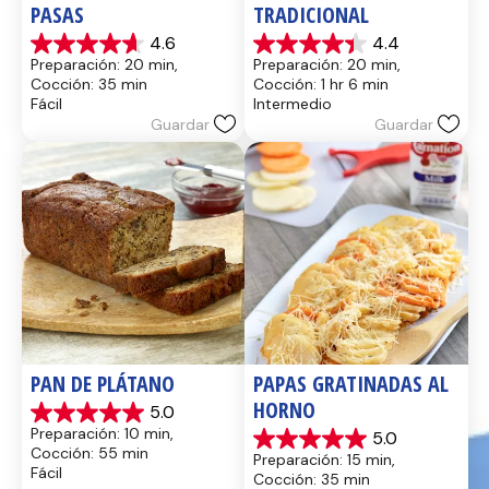
PASAS
TRADICIONAL
4.6
4.4
4.6
4.4
Preparación: 20 min, 
Preparación: 20 min, 
de
de
Cocción: 35 min
Cocción: 1 hr 6 min
5
5
Fácil
Intermedio
estrellas.
estrellas.
Guardar
Guardar
14
8
reseñas
reseñas
PAN DE PLÁTANO
PAPAS GRATINADAS AL 
HORNO
5.0
5.0
Preparación: 10 min, 
5.0
de
5.0
Cocción: 55 min
Preparación: 15 min, 
5
de
Fácil
Cocción: 35 min
estrellas.
5