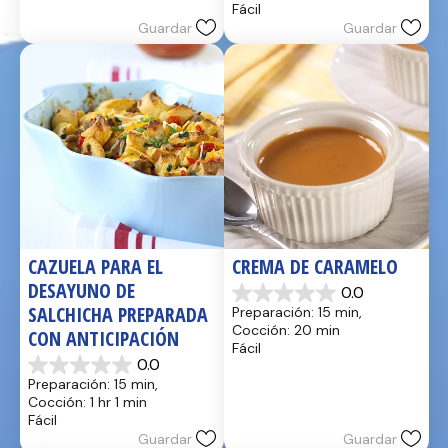
Fácil
17
estrellas.
Guardar
Guardar
reseñas
2
reseñas
CAZUELA PARA EL 
CREMA DE CARAMELO
DESAYUNO DE 
0.0
0.0
SALCHICHA PREPARADA 
Preparación: 15 min, 
de
Cocción: 20 min
CON ANTICIPACIÓN
5
Fácil
estrellas.
0.0
0.0
Preparación: 15 min, 
de
Cocción: 1 hr 1 min
5
Fácil
estrellas.
Guardar
Guardar