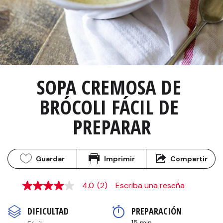
SOPA CREMOSA DE 
BRÓCOLI FÁCIL DE 
PREPARAR
Guardar
Imprimir
Compartir
4.0
(2)
Escriba una reseña
4.0
de
5
DIFICULTAD
PREPARACIÓN 
estrellas,
valor
15 min