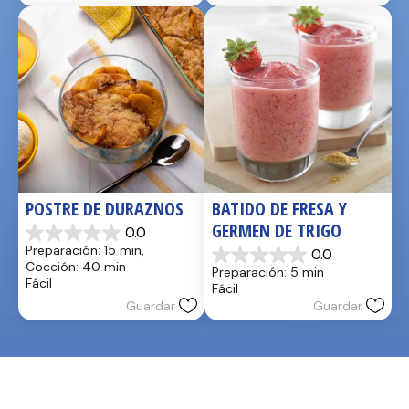
POSTRE DE DURAZNOS
BATIDO DE FRESA Y 
GERMEN DE TRIGO
0.0
0.0
Preparación: 15 min, 
0.0
de
0.0
Cocción: 40 min
Preparación: 5 min
5
de
Fácil
Fácil
estrellas.
5
Guardar
Guardar
estrellas.