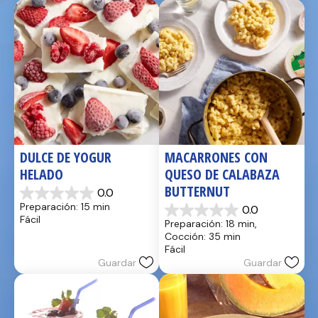
reseñas
DULCE DE YOGUR 
MACARRONES CON 
HELADO
QUESO DE CALABAZA 
BUTTERNUT
0.0
0.0
Preparación: 15 min
0.0
de
0.0
Fácil
Preparación: 18 min, 
5
de
Cocción: 35 min
estrellas.
5
Fácil
estrellas.
Guardar
Guardar