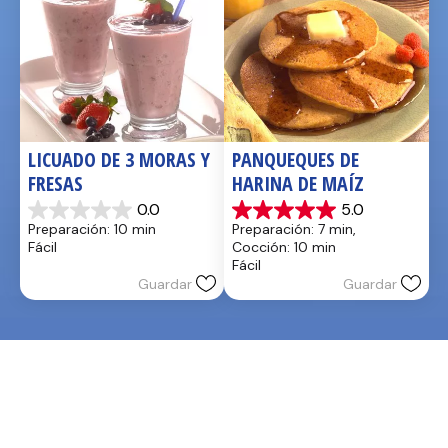
LICUADO DE 3 MORAS Y 
PANQUEQUES DE 
FRESAS
HARINA DE MAÍZ
0.0
5.0
0.0
5.0
Preparación: 10 min
Preparación: 7 min, 
de
de
Fácil
Cocción: 10 min
5
5
Fácil
estrellas.
estrellas.
Guardar
Guardar
2
reseñas