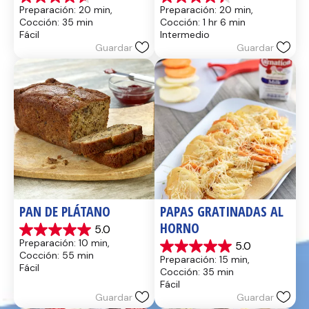
4.6
4.4
Preparación: 20 min, 
Preparación: 20 min, 
de
de
Cocción: 35 min
Cocción: 1 hr 6 min
5
5
Fácil
Intermedio
estrellas.
estrellas.
Guardar
Guardar
13
8
reseñas
reseñas
PAN DE PLÁTANO
PAPAS GRATINADAS AL 
HORNO
5.0
5.0
Preparación: 10 min, 
5.0
de
5.0
Cocción: 55 min
Preparación: 15 min, 
5
de
Fácil
Cocción: 35 min
estrellas.
5
Fácil
17
estrellas.
Guardar
Guardar
reseñas
2