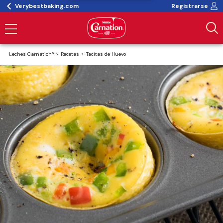
Verybestbaking.com
Registrarse
Leches Carnation®
Recetas
Tacitas de Huevo