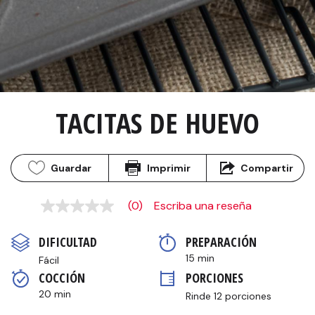
TACITAS DE HUEVO
Guardar
Imprimir
Compartir
(0)
Escriba una reseña
Sin
puntuación
Enlace
DIFICULTAD
PREPARACIÓN 
en
la
15 min
Fácil
misma
COCCIÓN 
PORCIONES
página.
20 min
Rinde 12 porciones