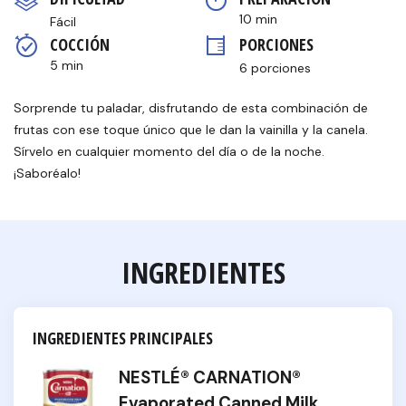
en
la
10 min
Fácil
misma
COCCIÓN 
PORCIONES
página.
5 min
6 porciones
Sorprende tu paladar, disfrutando de esta combinación de
frutas con ese toque único que le dan la vainilla y la canela.
Sírvelo en cualquier momento del día o de la noche.
¡Saboréalo!
INGREDIENTES
INGREDIENTES PRINCIPALES
NESTLÉ® CARNATION®
Evaporated Canned Milk