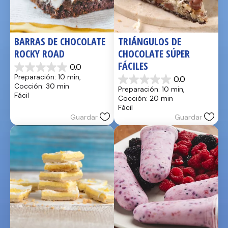
BARRAS DE CHOCOLATE 
TRIÁNGULOS DE 
ROCKY ROAD
CHOCOLATE SÚPER 
FÁCILES
0.0
0.0
Preparación: 10 min, 
0.0
de
0.0
Cocción: 30 min
Preparación: 10 min, 
5
de
Fácil
Cocción: 20 min
estrellas.
5
Fácil
estrellas.
Guardar
Guardar