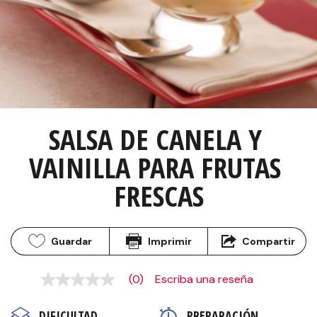
SALSA DE CANELA Y 
VAINILLA PARA FRUTAS 
FRESCAS
Guardar
Imprimir
Compartir
(0)
Escriba una reseña
Sin
puntuación
Enlace
DIFICULTAD
PREPARACIÓN 