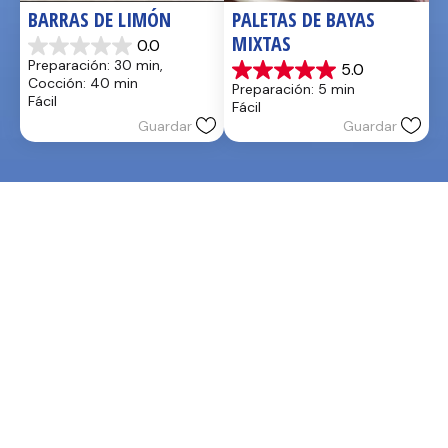
BARRAS DE LIMÓN
PALETAS DE BAYAS 
MIXTAS
0.0
0.0
Preparación: 30 min, 
5.0
de
5.0
Cocción: 40 min
Preparación: 5 min
5
de
Fácil
Fácil
estrellas.
5
Guardar
Guardar
estrellas.
1
reseña