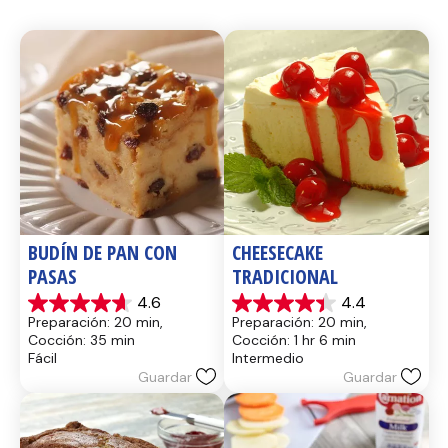
BUDÍN DE PAN CON 
CHEESECAKE 
PASAS
TRADICIONAL
4.6
4.4
4.6
4.4
Preparación: 20 min, 
Preparación: 20 min, 
de
de
Cocción: 35 min
Cocción: 1 hr 6 min
5
5
Fácil
Intermedio
estrellas.
estrellas.
Guardar
Guardar
14
8
reseñas
reseñas