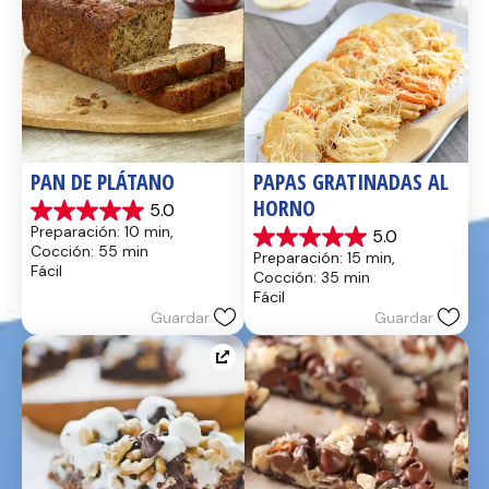
PAN DE PLÁTANO
PAPAS GRATINADAS AL 
HORNO
5.0
5.0
Preparación: 10 min, 
5.0
de
5.0
Cocción: 55 min
Preparación: 15 min, 
5
de
Fácil
Cocción: 35 min
estrellas.
5
Fácil
17
estrellas.
Guardar
Guardar
reseñas
2
reseñas