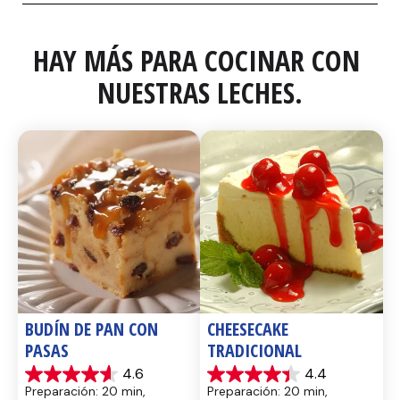
HAY MÁS PARA COCINAR CON 
NUESTRAS LECHES.
BUDÍN DE PAN CON 
CHEESECAKE 
PASAS
TRADICIONAL
4.6
4.4
4.6
4.4
Preparación: 20 min, 
Preparación: 20 min, 
de
de