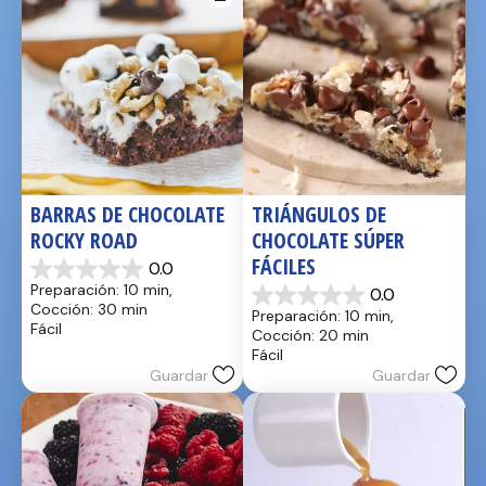
BARRAS DE CHOCOLATE 
TRIÁNGULOS DE 
ROCKY ROAD
CHOCOLATE SÚPER 
FÁCILES
0.0
0.0
Preparación: 10 min, 
0.0
de
0.0
Cocción: 30 min
Preparación: 10 min, 
5
de
Fácil
Cocción: 20 min
estrellas.
5
Fácil
estrellas.
Guardar
Guardar