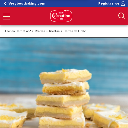
Verybestbaking.com
Registrarse
Leches Carnation®
Postres
Recetas
Barras de Limón