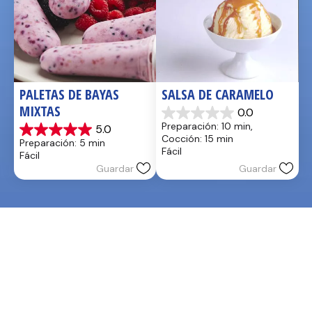
PALETAS DE BAYAS 
SALSA DE CARAMELO
MIXTAS
0.0
0.0
Preparación: 10 min, 
5.0
de
5.0
Cocción: 15 min
Preparación: 5 min
5
de
Fácil
Fácil
estrellas.
5
Guardar
Guardar
estrellas.
1
reseña