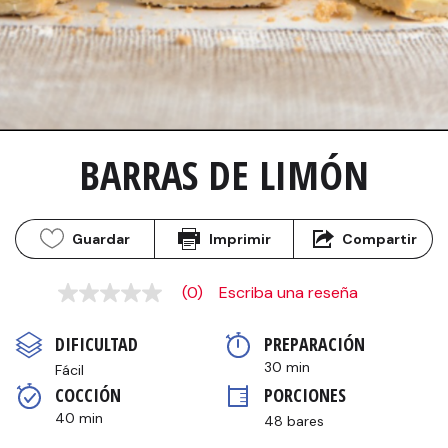
BARRAS DE LIMÓN
Guardar
Imprimir
Compartir
(0)
Escriba una reseña
Sin
puntuación
Enlace
DIFICULTAD
PREPARACIÓN 
en
la
30 min
Fácil
misma
COCCIÓN 
PORCIONES
página.
40 min
48 bares