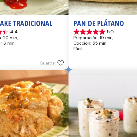
CAKE TRADICIONAL
PAN DE PLÁTANO
4.4
5.0
5.0
: 20 min, 
Preparación: 10 min, 
de
hr 6 min
Cocción: 55 min
5
Fácil
estrellas.
17
reseñas
Guardar