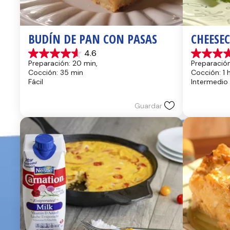
BUDÍN DE PAN CON PASAS
CHEESE
4.6
4.6
4.4
Preparación: 20 min, 
Preparación
de
de
Cocción: 35 min
Cocción: 1 
5
5
Fácil
Intermedio
estrellas.
estrellas.
13
8
reseñas
reseñas
Guardar