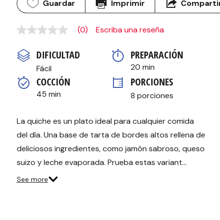
Guardar
Imprimir
Comparti
(0)
Escriba una reseña
Sin
puntuación
Enlace
DIFICULTAD
PREPARACIÓN 
en
la
20 min
Fácil
misma
COCCIÓN 
PORCIONES
página.
45 min
8 porciones
La quiche es un plato ideal para cualquier comida
del día. Una base de tarta de bordes altos rellena de
deliciosos ingredientes, como jamón sabroso, queso
suizo y leche evaporada. Prueba estas variant…
See more