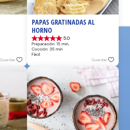
PAPAS GRATINADAS AL 
HORNO
5.0
5.0
Preparación: 15 min, 
de
Cocción: 35 min
5
Fácil
estrellas.
Guardar
Guardar
2
reseñas