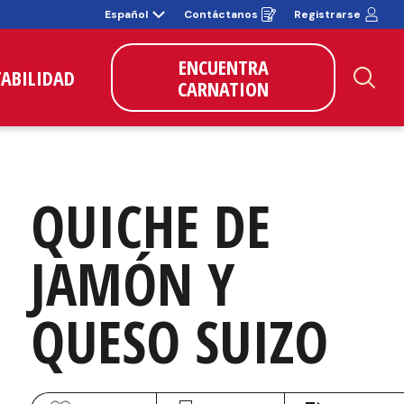
Español
Contáctanos
Registrarse
Opens
in
a
new
ENCUENTRA
window
TABILIDAD
CARNATION
Bus
QUICHE DE 
JAMÓN Y 
QUESO SUIZO